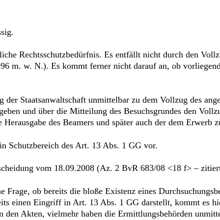
sig.
liche Rechtsschutzbedürfnis. Es entfällt nicht durch den Vo
 296 m. w. N.). Es kommt ferner nicht darauf an, ob vorliege
g der Staatsanwaltschaft unmittelbar zu dem Vollzug des ang
eben und über die Mitteilung des Besuchsgrundes den Vollzu
ie Herausgabe des Beamers und später auch der dem Erwerb 
 in Schutzbereich des Art. 13 Abs. 1 GG vor.
scheidung vom 18.09.2008 (Az. 2 BvR 683/08 <18 f> – zitiert 
Frage, ob bereits die bloße Existenz eines Durchsuchungsbe
its einen Eingriff in Art. 13 Abs. 1 GG darstellt, kommt es h
in den Akten, vielmehr haben die Ermittlungsbehörden unmitt