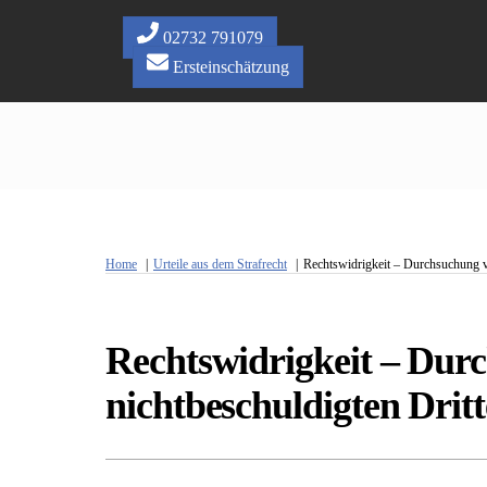
Skip
to
02732 791079
content
Ersteinschätzung
Home
Urteile aus dem Strafrecht
Rechtswidrigkeit – Durchsuchung v
Rechtswidrigkeit – Dur
nichtbeschuldigten Drit