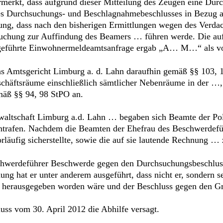
rmerkt, dass aufgrund dieser Mitteilung des Zeugen eine Dur
nes Durchsuchungs- und Beschlagnahmebeschlusses in Bezug a
 dass nach den bisherigen Ermittlungen wegen des Verdacht
suchung zur Auffindung des Beamers … führen werde. Die auf
hgeführte Einwohnermeldeamtsanfrage ergab „A… M…“ als vo
s Amtsgericht Limburg a. d. Lahn daraufhin gemäß §§ 103, 
chäftsräume einschließlich sämtlicher Nebenräume in der 
mäß §§ 94, 98 StPO an.
nwaltschaft Limburg a.d. Lahn … begaben sich Beamte der Po
ntrafen. Nachdem die Beamten der Ehefrau des Beschwerdefü
orläufig sicherstellte, sowie die auf sie lautende Rechnung …
chwerdeführer Beschwerde gegen den Durchsuchungsbeschluss e
ung hat er unter anderem ausgeführt, dass nicht er, sondern 
 herausgegeben worden wäre und der Beschluss gegen den Gru
ss vom 30. April 2012 die Abhilfe versagt.