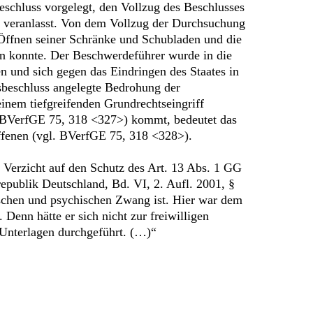
chluss vorgelegt, den Vollzug des Beschlusses
 veranlasst. Von dem Vollzug der Durchsuchung
 Öffnen seiner Schränke und Schubladen und die
n konnte. Der Beschwerdeführer wurde in die
en und sich gegen das Eindringen des Staates in
sbeschluss angelegte Bedrohung der
einem tiefgreifenden Grundrechtseingriff
. BVerfGE 75, 318 <327>) kommt, bedeutet das
offenen (vgl. BVerfGE 75, 318 <328>).
 Verzicht auf den Schutz des Art. 13 Abs. 1 GG
epublik Deutschland, Bd. VI, 2. Aufl. 2001, §
ischen und psychischen Zwang ist. Hier war dem
nn hätte er sich nicht zur freiwilligen
Unterlagen durchgeführt. (…)“