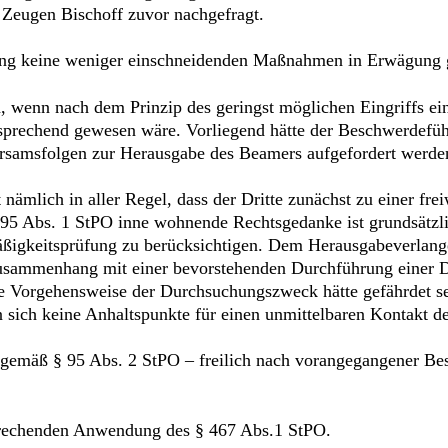
Zeugen Bischoff zuvor nachgefragt.
ng keine weniger einschneidenden Maßnahmen in Erwägung 
 wenn nach dem Prinzip des geringst möglichen Eingriffs ei
rechend gewesen wäre. Vorliegend hätte der Beschwerdeführe
samsfolgen zur Herausgabe des Beamers aufgefordert werde
 nämlich in aller Regel, dass der Dritte zunächst zu einer fr
 95 Abs. 1 StPO inne wohnende Rechtsgedanke ist grundsätzli
igkeitsprüfung zu berücksichtigen. Dem Herausgabeverlangen
Zusammenhang mit einer bevorstehenden Durchführung einer D
ige Vorgehensweise der Durchsuchungszweck hätte gefährdet 
n sich keine Anhaltspunkte für einen unmittelbaren Kontakt 
hen gemäß § 95 Abs. 2 StPO – freilich nach vorangegangener 
sprechenden Anwendung des § 467 Abs.1 StPO.