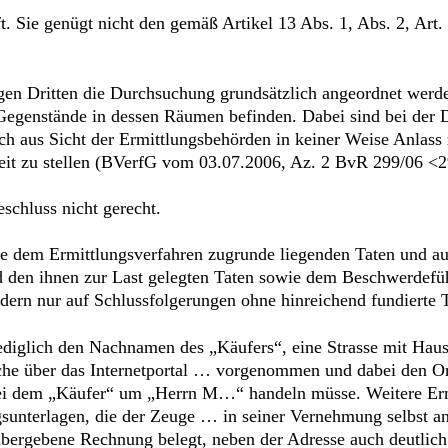
 Sie genügt nicht den gemäß Artikel 13 Abs. 1, Abs. 2, Art.
en Dritten die Durchsuchung grundsätzlich angeordnet werd
 Gegenstände in dessen Räumen befinden. Dabei sind bei der
uch aus Sicht der Ermittlungsbehörden in keiner Weise Anla
it zu stellen (BVerfG vom 03.07.2006, Az. 2 BvR 299/06 <29>
schluss nicht gerecht.
e dem Ermittlungsverfahren zugrunde liegenden Taten und a
 den ihnen zur Last gelegten Taten sowie dem Beschwerdefü
ndern nur auf Schlussfolgerungen ohne hinreichend fundierte 
diglich den Nachnamen des „Käufers“, eine Strasse mit Haus
che über das Internetportal … vorgenommen und dabei den Ort
 bei dem „Käufer“ um „Herrn M…“ handeln müsse. Weitere Erm
sunterlagen, die der Zeuge … in seiner Vernehmung selbst an
übergebene Rechnung belegt, neben der Adresse auch deutlic