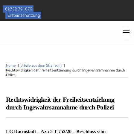
Skip
to
02732 791079
content
Ersteinschätzung
M
Home
Urteile aus dem Strafrecht
Rechtswidrigkeit der Freiheitsentziehung durch Ingewahrsamnahme durch
Polizei
Rechtswidrigkeit der Freiheitsentziehung
durch Ingewahrsamnahme durch Polizei
LG Darmstadt – Az.: 5 T 752/20 – Beschluss vom