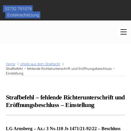
Skip
to
02732 791079
content
Ersteinschätzung
M
Home
Urteile aus dem Strafrecht
Strafbefehl – fehlende Richterunterschrift und Eröffnungsbeschluss –
Einstellung
Strafbefehl – fehlende Richterunterschrift und
Eröffnungsbeschluss – Einstellung
LG Arnsberg – Az.: 3 Ns-110 Js 1471/21-92/22 – Beschluss