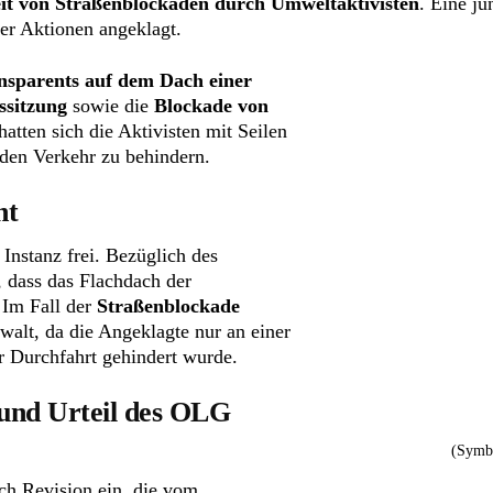
it von Straßenblockaden durch Umweltaktivisten
. Eine ju
er Aktionen angeklagt.
ansparents auf dem Dach einer
ssitzung
sowie die
Blockade von
hatten sich die Aktivisten mit Seilen
den Verkehr zu behindern.
ht
 Instanz frei. Bezüglich des
, dass das Flachdach der
 Im Fall der
Straßenblockade
walt, da die Angeklagte nur an einer
er Durchfahrt gehindert wurde.
 und Urteil des OLG
(Symbo
uch Revision ein, die vom