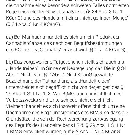
die Annahme eines besonders schweren Falles normierten
Regelbeispiele der Gewerbsmäßigkeit (§ 34 Abs. 3 Nr. 1
KCanG) und des Handels mit einer „nicht geringen Menge“
(§ 34 Abs. 3 Nr. 4 KCanG).
aa) Bei Marihuana handelt es sich um ein Produkt der
Cannabispflanze, das nach den Begriffsbestimmungen
des KCanG als „Cannabis“ erfasst wird (§ 1 Nr. 4 KCanG).
bb) Das vorgeworfene Tatgeschehen stellt sich auch als
„Handeltreiben“ im Sinne der Neuregelung dar. Die in § 34
Abs. 1 Nr. 4 i.V.m. § 2 Abs. 1 Nr. 4 KCanG gewählte
Bezeichnung der Tathandlung als „Handeltreiben“
unterscheidet sich begrifflich nicht von derjenigen des §
29 Abs. 1 S. 1 Nr. 1, 3. Var. BtMG; auch hinsichtlich des
Verbotszwecks sind Unterschiede nicht ersichtlich.
Vielmehr handelt es sich insoweit offensichtlich um eine
Übernahme des Regelungsregimes des BtMG, so dass die
Grundsätze, die von der Rechtsprechung zur Auslegung
des Begriffs des Handeltreibens i.S.d. § 29 Abs. 1 S. 1 Nr.
1 BtMG entwickelt wurden, auf § 2 Abs. 1 Nr. 4 KCanG