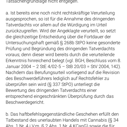
Tatsachengrundlage nicht entgegen.
a. Ist bereits eine noch nicht rechtskräftige Verurteilung
ausgesprochen, so ist für die Annahme des dringenden
Tatverdachts vor allem auf die Würdigung im Urteil
zurückzugreifen. Wird der Angeklagte verurteilt, so setzt
die gleichzeitige Entscheidung über die Fortdauer der
Untersuchungshaft gemäß § 268b StPO keine gesonderte
Prüfung und Begründung des dringenden Tatverdachts
voraus; denn dieser wird bereits durch die verurteilende
Erkenntnis hinreichend belegt (vgl. BGH, Beschluss vom 8.
Januar 2004 – 2 StE 4/02-5 – StB 20/03 = StV 2004, 142).
Nachdem das Berufungsurteil vorliegend auf die Revision
des Beschwerdeführers lediglich auf Rechtsfehler zu
überprüfen sein wird (§ 337 StPO) unterliegt die
Bewertung des dringenden Tatverdachts einer
entsprechend eingeschränkten Überprüfung durch das
Beschwerdegericht.
b. Das haftbefehlsgegenständliche Geschehen erfüllt den
Tatbestand des unerlaubten Handels mit Cannabis (§ 34
Abs. 1 Nr. 4 i.V.m. § 2 Abs. 1 Nr. 4 KCanG) sowie die für