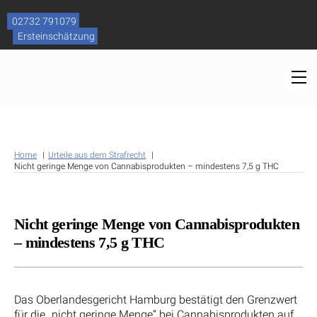
Skip
to
02732 791079
content
Ersteinschätzung
M
Home
Urteile aus dem Strafrecht
Nicht geringe Menge von Cannabisprodukten – mindestens 7,5 g THC
Nicht geringe Menge von Cannabisprodukten
– mindestens 7,5 g THC
Das Oberlandesgericht Hamburg bestätigt den Grenzwert
für die „nicht geringe Menge“ bei Cannabisprodukten auf