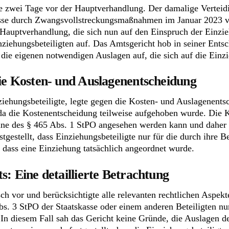
 zwei Tage vor der Hauptverhandlung. Der damalige Verteidi
asse durch Zwangsvollstreckungsmaßnahmen im Januar 2023 vo
auptverhandlung, die sich nun auf den Einspruch der Einziehu
Einziehungsbeteiligten auf. Das Amtsgericht hob in seiner En
d die eigenen notwendigen Auslagen auf, die sich auf die Ein
ie Kosten- und Auslagenentscheidung
ziehungsbeteiligte, legte gegen die Kosten- und Auslagenent
, da die Kostenentscheidung teilweise aufgehoben wurde. Die 
ne des § 465 Abs. 1 StPO angesehen werden kann und daher ni
gestellt, dass Einziehungsbeteiligte nur für die durch ihre 
ass eine Einziehung tatsächlich angeordnet wurde.
s: Eine detaillierte Betrachtung
h vor und berücksichtigte alle relevanten rechtlichen Aspekte
s. 3 StPO der Staatskasse oder einem anderen Beteiligten n
 In diesem Fall sah das Gericht keine Gründe, die Auslagen d