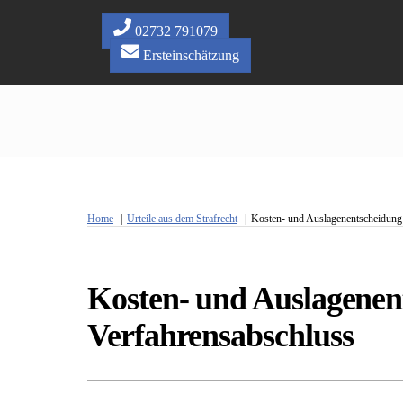
Skip
to
02732 791079
content
Ersteinschätzung
Home
Urteile aus dem Strafrecht
Kosten- und Auslagenentscheidung 
Kosten- und Auslagenen
Verfahrensabschluss