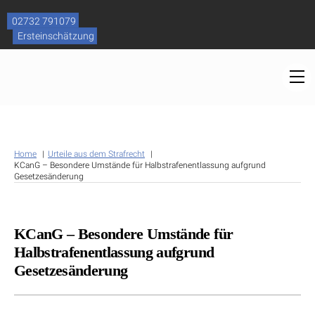
Skip
to
02732 791079
content
Ersteinschätzung
M
Home
Urteile aus dem Strafrecht
KCanG – Besondere Umstände für Halbstrafenentlassung aufgrund
Gesetzesänderung
KCanG – Besondere Umstände für
Halbstrafenentlassung aufgrund
Gesetzesänderung