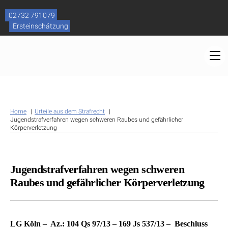
Skip
to
02732 791079
content
Ersteinschätzung
M
Home
Urteile aus dem Strafrecht
Jugendstrafverfahren wegen schweren Raubes und gefährlicher
Körperverletzung
Jugendstrafverfahren wegen schweren
Raubes und gefährlicher Körperverletzung
LG Köln – Az.: 104 Qs 97/13 – 169 Js 537/13 – Beschluss