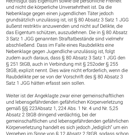
Rechtsgut das Eigentum sowie die persönliche Freiheit
und nicht die körperliche Unversehrtheit ist. Da die
Nebenklage gegen einen jugendlichen Täter jedoch
grundsätzlich unzulässig ist, ist § 80 Absatz 3 Satz 1 JGG
äußerst restriktiv anzuwenden und nicht auf Delikte, die
das Eigentum schützen, auszudehnen. Die in § 80 Absatz
3 Satz 1 JGG genannten Straftatbestände sind vielmehr
abschließend. Dass im Falle eines Raubdelikts eine
Nebenklage gegen Jugendliche unzulässig ist, folgt
zudem auch daraus, dass § 80 Absatz 3 Satz 1 JGG den
§ 251 StGB, auch in Verbindung mit § 252oder § 255
StGB, explizit nennt. Dies wäre nicht erforderlich, wenn die
Raubdelikte per se von der Vorschrift des § 80 Absatz 3
Satz 1 JGG hätten erfasst sein sollen.
Weiter ist der Angeklagte zwar einer gemeinschaftlichen
und lebensgefährdenden gefährlichen Körperverletzung
gemäß §§ 223Absatz 1, 224 Abs. 1 Nr. 4 und Nr. 5,25
Absatz 2 StGB dringend verdächtig, bei der
gemeinschaftlichen und lebensgefährdenden gefährlichen
Körperverletzung handelt es sich jedoch „lediglich“ um ein
Vergehen im Sinne von § 12 Absatz 2 StGB, sodass schon