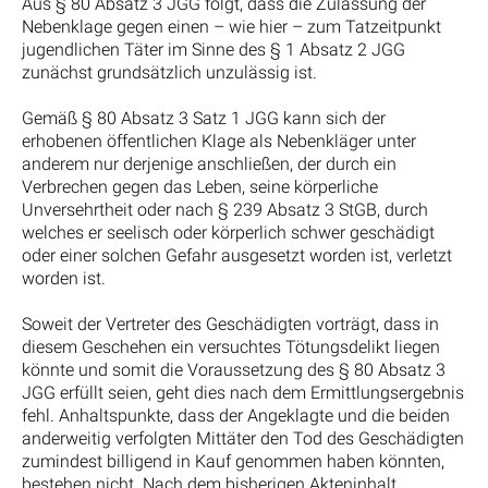
Aus § 80 Absatz 3 JGG folgt, dass die Zulassung der
Nebenklage gegen einen – wie hier – zum Tatzeitpunkt
jugendlichen Täter im Sinne des § 1 Absatz 2 JGG
zunächst grundsätzlich unzulässig ist.
Gemäß § 80 Absatz 3 Satz 1 JGG kann sich der
erhobenen öffentlichen Klage als Nebenkläger unter
anderem nur derjenige anschließen, der durch ein
Verbrechen gegen das Leben, seine körperliche
Unversehrtheit oder nach § 239 Absatz 3 StGB, durch
welches er seelisch oder körperlich schwer geschädigt
oder einer solchen Gefahr ausgesetzt worden ist, verletzt
worden ist.
Soweit der Vertreter des Geschädigten vorträgt, dass in
diesem Geschehen ein versuchtes Tötungsdelikt liegen
könnte und somit die Voraussetzung des § 80 Absatz 3
JGG erfüllt seien, geht dies nach dem Ermittlungsergebnis
fehl. Anhaltspunkte, dass der Angeklagte und die beiden
anderweitig verfolgten Mittäter den Tod des Geschädigten
zumindest billigend in Kauf genommen haben könnten,
bestehen nicht. Nach dem bisherigen Akteninhalt,