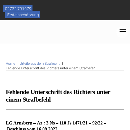
Skip
to
02732 791079
content
Ersteinschätzung
M
Home
Urteile aus dem Strafrecht
Fehlende Unterschrift des Richters unter einem Strafbefehl
Fehlende Unterschrift des Richters unter
einem Strafbefehl
LG Arnsberg – Az.: 3 Ns – 110 Js 1471/21 – 92/22 –
Beschluss vom 16.09.2022