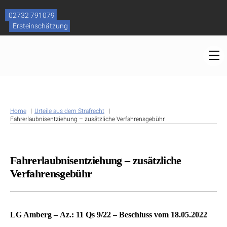
Skip
to
02732 791079
content
Ersteinschätzung
M
Home
Urteile aus dem Strafrecht
Fahrerlaubnisentziehung – zusätzliche Verfahrensgebühr
Fahrerlaubnisentziehung – zusätzliche
Verfahrensgebühr
LG Amberg – Az.: 11 Qs 9/22 – Beschluss vom 18.05.2022