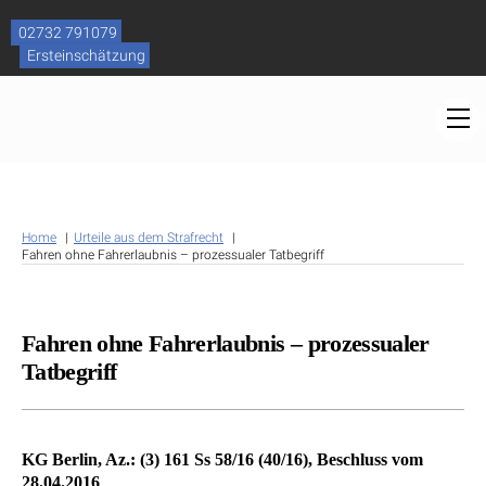
Skip
to
02732 791079
content
Ersteinschätzung
M
Home
Urteile aus dem Strafrecht
Fahren ohne Fahrerlaubnis – prozessualer Tatbegriff
Fahren ohne Fahrerlaubnis – prozessualer
Tatbegriff
KG Berlin, Az.: (3) 161 Ss 58/16 (40/16), Beschluss vom
28.04.2016