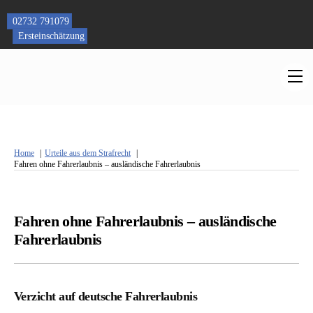
Skip
to
02732 791079
content
Ersteinschätzung
M
Home
Urteile aus dem Strafrecht
Fahren ohne Fahrerlaubnis – ausländische Fahrerlaubnis
Fahren ohne Fahrerlaubnis – ausländische
Fahrerlaubnis
Verzicht auf deutsche Fahrerlaubnis