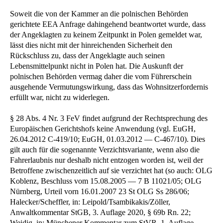
Soweit die von der Kammer an die polnischen Behörden
gerichtete EEA Anfrage dahingehend beantwortet wurde, dass
der Angeklagten zu keinem Zeitpunkt in Polen gemeldet war,
lässt dies nicht mit der hinreichenden Sicherheit den
Rückschluss zu, dass der Angeklagte auch seinen
Lebensmittelpunkt nicht in Polen hat. Die Auskunft der
polnischen Behörden vermag daher die vom Führerschein
ausgehende Vermutungswirkung, dass das Wohnsitzerfordernis
erfüllt war, nicht zu widerlegen.
§ 28 Abs. 4 Nr. 3 FeV findet aufgrund der Rechtsprechung des
Europäischen Gerichtshofs keine Anwendung (vgl. EuGH,
26.04.2012 C-419/10; EuGH, 01.03.2012 — C-467/10). Dies
gilt auch für die sogenannte Verzichtsvariante, wenn also die
Fahrerlaubnis nur deshalb nicht entzogen worden ist, weil der
Betroffene zwischenzeitlich auf sie verzichtet hat (so auch: OLG
Koblenz, Beschluss vom 15.08.2005 — 7 B 11021/05; OLG
Nürnberg, Urteil vorn 16.01.2007 23 St OLG Ss 286/06;
Halecker/Scheffler, in: Leipold/Tsambikakis/Zöller,
Anwaltkommentar StGB, 3. Auflage 2020, § 69b Rn. 22;
Weidig, in: Münchener Kommentar zum StVR, 1. Auflage