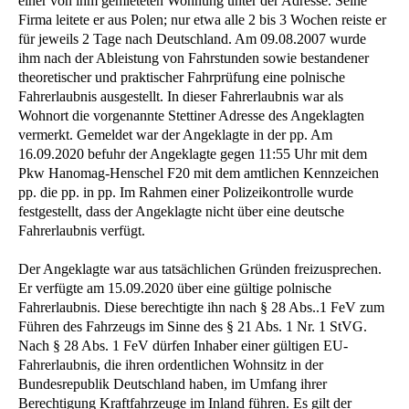
einer von ihm gemieteten Wohnung unter der Adresse. Seine
Firma leitete er aus Polen; nur etwa alle 2 bis 3 Wochen reiste er
für jeweils 2 Tage nach Deutschland. Am 09.08.2007 wurde
ihm nach der Ableistung von Fahrstunden sowie bestandener
theoretischer und praktischer Fahrprüfung eine polnische
Fahrerlaubnis ausgestellt. In dieser Fahrerlaubnis war als
Wohnort die vorgenannte Stettiner Adresse des Angeklagten
vermerkt. Gemeldet war der Angeklagte in der pp. Am
16.09.2020 befuhr der Angeklagte gegen 11:55 Uhr mit dem
Pkw Hanomag-Henschel F20 mit dem amtlichen Kennzeichen
pp. die pp. in pp. Im Rahmen einer Polizeikontrolle wurde
festgestellt, dass der Angeklagte nicht über eine deutsche
Fahrerlaubnis verfügt.
Der Angeklagte war aus tatsächlichen Gründen freizusprechen.
Er verfügte am 15.09.2020 über eine gültige polnische
Fahrerlaubnis. Diese berechtigte ihn nach § 28 Abs..1 FeV zum
Führen des Fahrzeugs im Sinne des § 21 Abs. 1 Nr. 1 StVG.
Nach § 28 Abs. 1 FeV dürfen Inhaber einer gültigen EU-
Fahrerlaubnis, die ihren ordentlichen Wohnsitz in der
Bundesrepublik Deutschland haben, im Umfang ihrer
Berechtigung Kraftfahrzeuge im Inland führen. Es gilt der