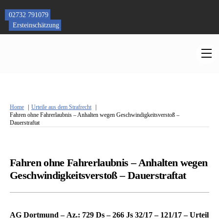
Skip
to
02732 791079
content
Ersteinschätzung
M
Home
Urteile aus dem Strafrecht
Fahren ohne Fahrerlaubnis – Anhalten wegen Geschwindigkeitsverstoß –
Dauerstraftat
Fahren ohne Fahrerlaubnis – Anhalten wegen
Geschwindigkeitsverstoß – Dauerstraftat
AG Dortmund – Az.: 729 Ds – 266 Js 32/17 – 121/17 – Urteil