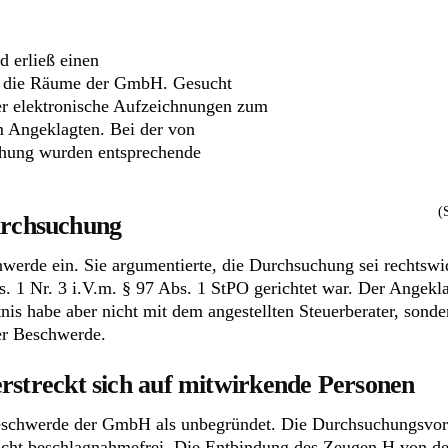
d erließ einen
r die Räume der GmbH. Gesucht
der elektronische Aufzeichnungen zum
 Angeklagten. Bei der von
hung wurden entsprechende
(
rchsuchung
rde ein. Sie argumentierte, die Durchsuchung sei rechtswid
. 1 Nr. 3 i.V.m. § 97 Abs. 1 StPO gerichtet war. Der Angekl
is habe aber nicht mit dem angestellten Steuerberater, sond
er Beschwerde.
rstreckt sich auf mitwirkende Personen
eschwerde der GmbH als unbegründet. Die Durchsuchungsvor
icht beschlagnahmefrei. Die Entbindung des Zeugen H von d