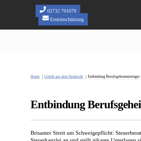
Skip
to
02732 791079
content
Ersteinschätzung
Home
Urteile aus dem Strafrecht
Entbindung Berufsgeheimnisträger v
Entbindung Berufsgeheim
Brisanter Streit um Schweigepflicht: Steuerber
Steuerkanzlei an und stellt pikante Unterlagen si