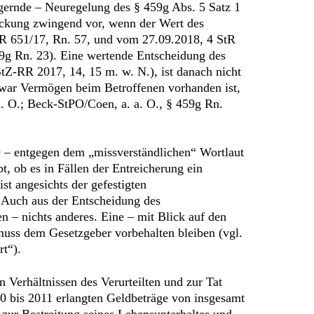
lagernde – Neuregelung des § 459g Abs. 5 Satz 1
reckung zwingend vor, wenn der Wert des
tR 651/17, Rn. 57, und vom 27.09.2018, 4 StR
9g Rn. 23). Eine wertende Entscheidung des
tZ-RR 2017, 14, 15 m. w. N.), ist danach nicht
 zwar Vermögen beim Betroffenen vorhanden ist,
. O.; Beck-StPO/Coen, a. a. O., § 459g Rn.
 – entgegen dem „missverständlichen“ Wortlaut
, ob es in Fällen der Entreicherung ein
st angesichts der gefestigten
. Auch aus der Entscheidung des
en – nichts anderes. Eine – mit Blick auf den
uss dem Gesetzgeber vorbehalten bleiben (vgl.
t“).
n Verhältnissen des Verurteilten und zur Tat
0 bis 2011 erlangten Geldbeträge von insgesamt
 zur Bestreitung seines Lebensunterhaltes und