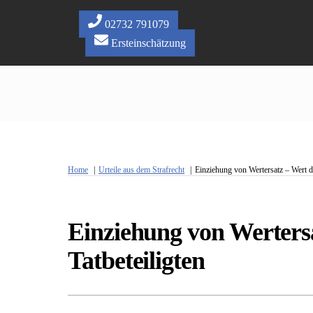
Skip
to
02732 791079
content
Ersteinschätzung
Home
Urteile aus dem Strafrecht
Einziehung von Wertersatz – Wert d
Einziehung von Werters
Tatbeteiligten