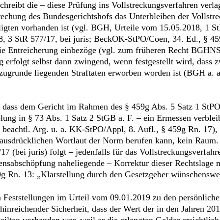
schreibt die – diese Prüfung ins Vollstreckungsverfahren ver
rechung des Bundesgerichtshofs das Unterbleiben der Vollst
ligten vorhanden ist (vgl. BGH, Urteile vom 15.05.2018, 1 S
8, 3 StR 577/17, bei juris; BeckOK-StPO/Coen, 34. Ed., § 45
die Entreicherung einbezöge (vgl. zum früheren Recht BGHNS
 erfolgt selbst dann zwingend, wenn festgestellt wird, dass
ugrunde liegenden Straftaten erworben worden ist (BGH a. a
, dass dem Gericht im Rahmen des § 459g Abs. 5 Satz 1 StPO
ng in § 73 Abs. 1 Satz 2 StGB a. F. – ein Ermessen verbleibt
beachtl. Arg. u. a. KK-StPO/Appl, 8. Aufl., § 459g Rn. 17), i
n ausdrücklichen Wortlaut der Norm berufen kann, kein Raum
 (bei juris) folgt – jedenfalls für das Vollstreckungsverfahr
sabschöpfung naheliegende – Korrektur dieser Rechtslage m
9g Rn. 13: „Klarstellung durch den Gesetzgeber wünschenswer
en Feststellungen im Urteil vom 09.01.2019 zu den persönliche
nreichender Sicherheit, dass der Wert der in den Jahren 201
lten vorhanden war, weil er die erlangten Gelder ersichtlich