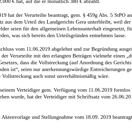
00 € hat, auf die er monatlich 380 € abzahlt.
019 hat der Verurteilte beantragt, gem. § 459g Abs. 5 StPO a
z aus dem Urteil des Landgerichts Gera unterbleibt, weil de
elder seien für den allgemeinen Lebensunterhalt eingesetzt, f
den, was sich bereits den Urteilsgründen entnehmen lasse.
chluss vom 11.06.2019 abgelehnt und zur Begründung ausgefü
der Verurteilte mit den erlangten Beträgen vielmehr einen „
esetzes, dass die Vollstreckung (auf Anordnung des Gerichts)
den ist“, seien nur anerkennungswürdige Entreicherungen gem
ie Vollstreckung auch sonst unverhältnismäßig wäre.
 seinem Verteidiger gem. Verfügung vom 11.06.2019 formlos 
eben wurde, hat der Verteidiger mit Schriftsatz vom 26.06.2
t Aktenvorlage und Stellungnahme vom 18.09. 2019 beantragt