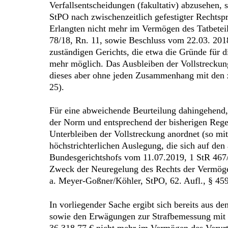
Verfallsentscheidungen (fakultativ) abzusehen, 
StPO nach zwischenzeitlich gefestigter Rechtsp
Erlangten nicht mehr im Vermögen des Tatbetei
78/18, Rn. 11, sowie Beschluss vom 22.03. 201
zuständigen Gerichts, die etwa die Gründe für 
mehr möglich. Das Ausbleiben der Vollstreckung
dieses aber ohne jeden Zusammenhang mit den z
25).
Für eine abweichende Beurteilung dahingehend
der Norm und entsprechend der bisherigen Regelu
Unterbleiben der Vollstreckung anordnet (so mit 
höchstrichterlichen Auslegung, die sich auf de
Bundesgerichtshofs vom 11.07.2019, 1 StR 467/17
Zweck der Neuregelung des Rechts der Vermögen
a. Meyer-Goßner/Köhler, StPO, 62. Aufl., § 45
In vorliegender Sache ergibt sich bereits aus d
sowie den Erwägungen zur Strafbemessung mit hi
36.318,77 € nicht mehr im Vermögen des Verurtei