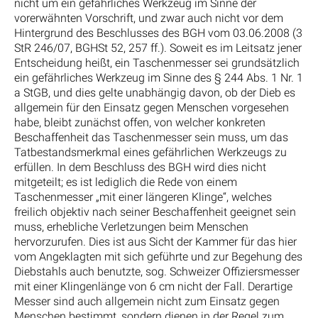
nicht um ein gefährliches Werkzeug im Sinne der
vorerwähnten Vorschrift, und zwar auch nicht vor dem
Hintergrund des Beschlusses des BGH vom 03.06.2008 (3
StR 246/07, BGHSt 52, 257 ff.). Soweit es im Leitsatz jener
Entscheidung heißt, ein Taschenmesser sei grundsätzlich
ein gefährliches Werkzeug im Sinne des § 244 Abs. 1 Nr. 1
a StGB, und dies gelte unabhängig davon, ob der Dieb es
allgemein für den Einsatz gegen Menschen vorgesehen
habe, bleibt zunächst offen, von welcher konkreten
Beschaffenheit das Taschenmesser sein muss, um das
Tatbestandsmerkmal eines gefährlichen Werkzeugs zu
erfüllen. In dem Beschluss des BGH wird dies nicht
mitgeteilt; es ist lediglich die Rede von einem
Taschenmesser „mit einer längeren Klinge“, welches
freilich objektiv nach seiner Beschaffenheit geeignet sein
muss, erhebliche Verletzungen beim Menschen
hervorzurufen. Dies ist aus Sicht der Kammer für das hier
vom Angeklagten mit sich geführte und zur Begehung des
Diebstahls auch benutzte, sog. Schweizer Offiziersmesser
mit einer Klingenlänge von 6 cm nicht der Fall. Derartige
Messer sind auch allgemein nicht zum Einsatz gegen
Menschen bestimmt, sondern dienen in der Regel zum