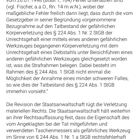
vom 26.01.1998 (BGBI 1, 164) Fehler unterlaufen sind
(vgl. Fischer, a.a.O., Rn. 14 m.w.N.), wobei der
maßgebliche Fehler freilich darin liegt, dass durch die vom
Gesetzgeber in seiner Begründung vorgenommene
Bezugnahme auf den Tatbestand der gefährlichen
Körperverletzung des § 224 Abs. 1 Nr. 2 StGB der
Unrechtsgehalt einer mittels eines anderen gefährlichen
Werkzeuges begangenen Körperverletzung mit dem
Unrechtsgehalt eines Diebstahls unter Beisichführen eines
anderen gefährlichen Werkzeuges gleichgesetzt worden
ist, was die Strafrahmen belegen. Dabei besteht im
Rahmen des § 244 Abs. 1 StGB nicht einmal die
Möglichkeit der Annahme eines minder schweren Falles,
so wie dies der Tatbestand des § 224 Abs. 1 StGB
immerhin vorsieht.“
Die Revision der Staatsanwaltschaft rügt die Verletzung
materiellen Rechts. Die Staatsanwaltschaft hält weiterhin
an ihrer Rechtsauffassung fest, dass die Eigenschaft des
vom Angeklagten bei der Tat mitgeführten und
verwendeten Taschenmessers als gefährliches Werkzeug
im Sinne von § 244 Abs. 1 Nr. 1 a StGB rechtsfehlerhaft