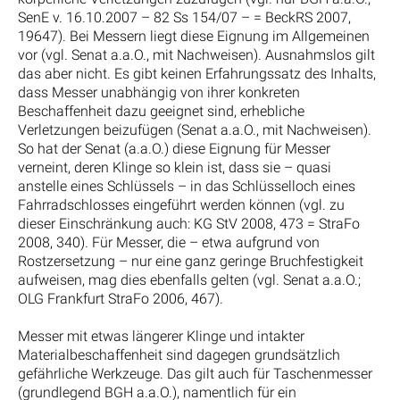
SenE v. 16.10.2007 – 82 Ss 154/07 – = BeckRS 2007,
19647). Bei Messern liegt diese Eignung im Allgemeinen
vor (vgl. Senat a.a.O., mit Nachweisen). Ausnahmslos gilt
das aber nicht. Es gibt keinen Erfahrungssatz des Inhalts,
dass Messer unabhängig von ihrer konkreten
Beschaffenheit dazu geeignet sind, erhebliche
Verletzungen beizufügen (Senat a.a.O., mit Nachweisen).
So hat der Senat (a.a.O.) diese Eignung für Messer
verneint, deren Klinge so klein ist, dass sie – quasi
anstelle eines Schlüssels – in das Schlüsselloch eines
Fahrradschlosses eingeführt werden können (vgl. zu
dieser Einschränkung auch: KG StV 2008, 473 = StraFo
2008, 340). Für Messer, die – etwa aufgrund von
Rostzersetzung – nur eine ganz geringe Bruchfestigkeit
aufweisen, mag dies ebenfalls gelten (vgl. Senat a.a.O.;
OLG Frankfurt StraFo 2006, 467).
Messer mit etwas längerer Klinge und intakter
Materialbeschaffenheit sind dagegen grundsätzlich
gefährliche Werkzeuge. Das gilt auch für Taschenmesser
(grundlegend BGH a.a.O.), namentlich für ein