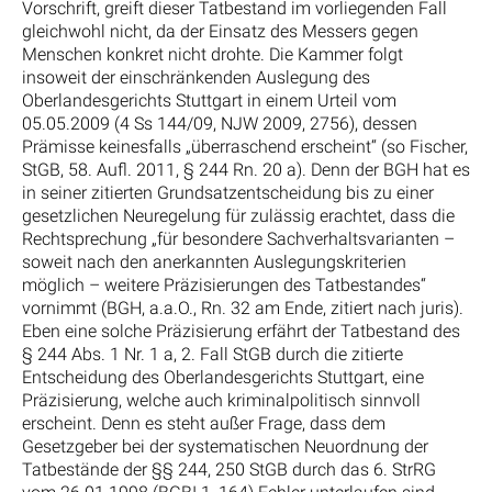
Vorschrift, greift dieser Tatbestand im vorliegenden Fall
gleichwohl nicht, da der Einsatz des Messers gegen
Menschen konkret nicht drohte. Die Kammer folgt
insoweit der einschränkenden Auslegung des
Oberlandesgerichts Stuttgart in einem Urteil vom
05.05.2009 (4 Ss 144/09, NJW 2009, 2756), dessen
Prämisse keinesfalls „überraschend erscheint“ (so Fischer,
StGB, 58. Aufl. 2011, § 244 Rn. 20 a). Denn der BGH hat es
in seiner zitierten Grundsatzentscheidung bis zu einer
gesetzlichen Neuregelung für zulässig erachtet, dass die
Rechtsprechung „für besondere Sachverhaltsvarianten –
soweit nach den anerkannten Auslegungskriterien
möglich – weitere Präzisierungen des Tatbestandes“
vornimmt (BGH, a.a.O., Rn. 32 am Ende, zitiert nach juris).
Eben eine solche Präzisierung erfährt der Tatbestand des
§ 244 Abs. 1 Nr. 1 a, 2. Fall StGB durch die zitierte
Entscheidung des Oberlandesgerichts Stuttgart, eine
Präzisierung, welche auch kriminalpolitisch sinnvoll
erscheint. Denn es steht außer Frage, dass dem
Gesetzgeber bei der systematischen Neuordnung der
Tatbestände der §§ 244, 250 StGB durch das 6. StrRG