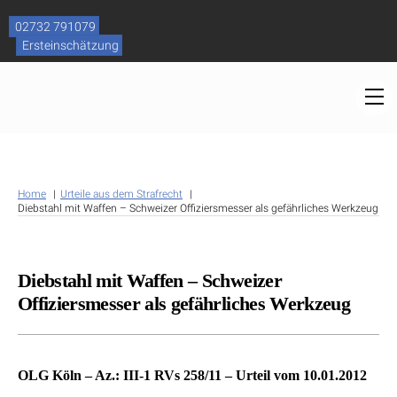
Skip
to
02732 791079
content
Ersteinschätzung
M
Home
Urteile aus dem Strafrecht
Diebstahl mit Waffen – Schweizer Offiziersmesser als gefährliches Werkzeug
Diebstahl mit Waffen – Schweizer
Offiziersmesser als gefährliches Werkzeug
OLG Köln – Az.: III-1 RVs 258/11 – Urteil vom 10.01.2012