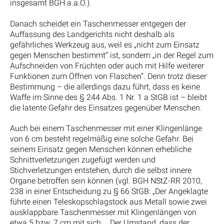
insgesamt BGH a.a.O.).
Danach scheidet ein Taschenmesser entgegen der
Auffassung des Landgerichts nicht deshalb als
gefährliches Werkzeug aus, weil es „nicht zum Einsatz
gegen Menschen bestimmt“ ist, sondern „in der Regel zum
Aufschneiden von Früchten oder auch mit Hilfe weiterer
Funktionen zum Öffnen von Flaschen“. Denn trotz dieser
Bestimmung – die allerdings dazu führt, dass es keine
Waffe im Sinne des § 244 Abs. 1 Nr. 1 a StGB ist – bleibt
die latente Gefahr des Einsatzes gegenüber Menschen.
Auch bei einem Taschenmesser mit einer Klingenlänge
von 6 cm besteht regelmäßig eine solche Gefahr. Bei
seinem Einsatz gegen Menschen können erhebliche
Schnittverletzungen zugefügt werden und
Stichverletzungen entstehen, durch die selbst innere
Organe betroffen sein können (vgl. BGH NStZ-RR 2010,
238 in einer Entscheidung zu § 66 StGB: „Der Angeklagte
führte einen Teleskopschlagstock aus Metall sowie zwei
ausklappbare Taschenmesser mit Klingenlängen von
etwa 5 bzw. 7 cm mit sich … Der Umstand, dass der