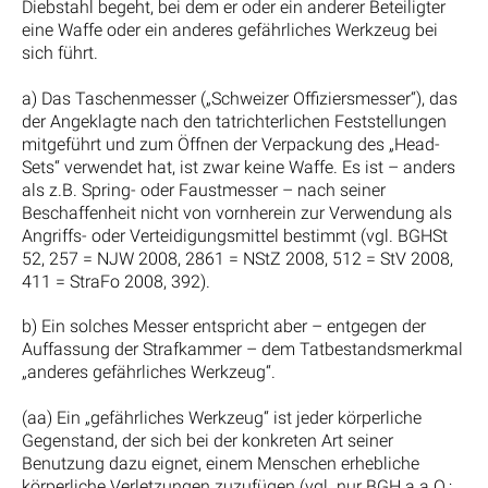
Diebstahl begeht, bei dem er oder ein anderer Beteiligter
eine Waffe oder ein anderes gefährliches Werkzeug bei
sich führt.
a) Das Taschenmesser („Schweizer Offiziersmesser“), das
der Angeklagte nach den tatrichterlichen Feststellungen
mitgeführt und zum Öffnen der Verpackung des „Head-
Sets“ verwendet hat, ist zwar keine Waffe. Es ist – anders
als z.B. Spring- oder Faustmesser – nach seiner
Beschaffenheit nicht von vornherein zur Verwendung als
Angriffs- oder Verteidigungsmittel bestimmt (vgl. BGHSt
52, 257 = NJW 2008, 2861 = NStZ 2008, 512 = StV 2008,
411 = StraFo 2008, 392).
b) Ein solches Messer entspricht aber – entgegen der
Auffassung der Strafkammer – dem Tatbestandsmerkmal
„anderes gefährliches Werkzeug“.
(aa) Ein „gefährliches Werkzeug“ ist jeder körperliche
Gegenstand, der sich bei der konkreten Art seiner
Benutzung dazu eignet, einem Menschen erhebliche
körperliche Verletzungen zuzufügen (vgl. nur BGH a.a.O.;