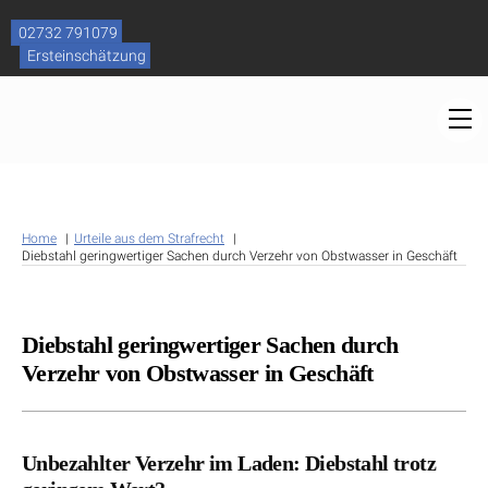
Skip
to
02732 791079
content
Ersteinschätzung
M
Home
Urteile aus dem Strafrecht
Diebstahl geringwertiger Sachen durch Verzehr von Obstwasser in Geschäft
Diebstahl geringwertiger Sachen durch
Verzehr von Obstwasser in Geschäft
Unbezahlter Verzehr im Laden: Diebstahl trotz