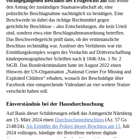
vorangegangenen Beschluss des Erstgerichts auf
und lehnte
den Antrag der zuständigen Staatsanwaltschaft ab, eine
polizeiliche Beschlagnahme nachträglich zu bestätigen. Eine
Beschwerde ist dabei das richtige Rechtsmittel gegen
gerichtliche Beschlüsse – also Entscheidungen, die kein Urteil
sind, sondern etwa eine Beschlagnahmeanordnung betreffen.
Das Beschwerdegericht prüft dann, ob der erstinstanzliche
Beschluss rechtmäßig war. Auslöser des Verfahrens war ein
Ermittlungskomplex wegen des Verdachts auf Drittverschaffung
kinderpornographischer Schriften nach § 184b Abs. 1 Nr. 2
StGB. Das Bundeskriminalamt hatte im August 2022 einen
Hinweis der US-Organisation „National Center For Missing and
Exploited Children“ erhalten, wonach der Beschuldigte über
Facebook eine entsprechende Videodatei an vier weitere Nutzer
verschickt haben soll.
Einverständnis bei der Hausdurchsuchung
Auf Basis dieser Schilderungen erließ das Amtsgericht Nürnberg
am 15. März 2024 einen
Durchsuchungsbeschluss
(Az. 57 Gs
2148/24).
Als Ermittler der Polizei diesen Beschluss am 15.
Juli
2024 vollzogen, händigte der Betroffene mehrere digitale