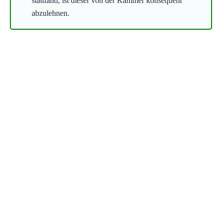
stattfand, ist dieser von der Kammer konsequent
abzulehnen.