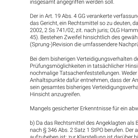
insgesamt angegriffen werden soll.
Der in Art. 19 Abs. 4 GG verankerte verfassu
das Gericht, ein Rechtsmittel so zu deuten,
2002, 2 Ss 741/02, zit. nach juris; OLG Ham
45). Bestehen Zweifel hinsichtlich des gewäh
(Sprung-)Revision die umfassendere Nachprüf
Bei dem bisherigen Verteidigungsverhalten d
Prüfungsmöglichkeiten in tatsächlicher Hinsi
nochmalige Tatsachenfeststellungen. Weder
Anhaltspunkte dafür entnehmen, dass der Ang
sein gesamtes bisheriges Verteidigungsverha
Hinsicht anzugreifen.
Mangels gesicherter Erkenntnisse für ein ab
b) Da das Rechtsmittel des Angeklagten als B
nach § 346 Abs. 2 Satz 1 StPO berufen. Der 
aufzuheben ist; zur Klarstellung ist darüber 