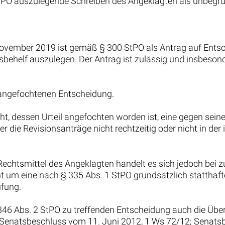
tPO auszulegende Schreiben des Angeklagten als unbegrü
November 2019 ist gemäß § 300 StPO als Antrag auf Ents
sbehelf auszulegen. Der Antrag ist zulässig und insbesond
 angefochtenen Entscheidung.
ht, dessen Urteil angefochten worden ist, eine gegen sei
er die Revisionsanträge nicht rechtzeitig oder nicht in de
 Rechtsmittel des Angeklagten handelt es sich jedoch bei 
ht um eine nach § 335 Abs. 1 StPO grundsätzlich statthaf
ufung.
346 Abs. 2 StPO zu treffenden Entscheidung auch die Über
ts Senatsbeschluss vom 11. Juni 2012, 1 Ws 72/12; Senat