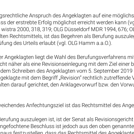
ngsrechtliche Anspruch des Angeklagten auf eine möglichst
 dass der erstrebte Erfolg möglichst erreicht werden kann
m wistra 2000, 318, 319; OLG Düsseldorf MDR 1994, 676; 
lten Rechtsmittels, ist das Begehren als Berufung auszule
ung des Urteils erlaubt (vgl. OLG Hamm a.a.O.).
er Angeklagten liegt die Wahl des Berufungsverfahrens m
cht näher als eine Revisionseinlegung mit dem Ziel einer b
 dem Schreiben des Angeklagten vom 5. September 2019 
eklagte mit dem Begriff „Revision“ rechtlich zutreffende
lten darauf gerichtet, den Anklagevorwurf bzw. den Vorwu
weichendes Anfechtungsziel ist das Rechtsmittel des Ange
erufung auszulegen ist, ist der Senat als Revisionsgerich
angefochtene Beschluss ist jedoch aus den oben genannt
hinaus festzustellen, dass das Rechtsmittel des Angeklagt