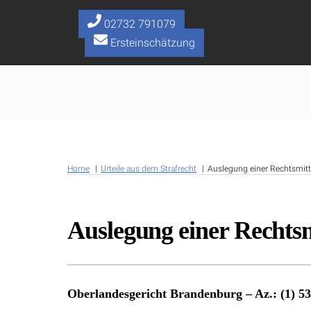
Skip
to
02732 791079
content
Ersteinschätzung
Home
Urteile aus dem Strafrecht
Auslegung einer Rechtsmitt
Auslegung einer Rechtsm
Oberlandesgericht Brandenburg – Az.: (1) 53