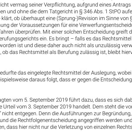
ericht vermag seiner Verpflichtung, aufgrund eines Antrag
gen und ohne die dem Tatgericht in § 346 Abs. 1 StPO auf
klärt, ob überhaupt eine (Sprung-)Revision im Sinne von §
neinung der Voraussetzungen für eine Verwerfungsentschei
ahren überprüfen. Mit einer solchen Entscheidung greift 
rufungsgerichts ein. Es bringt – falls es das Rechtsmittel
 worden ist und diese daher auch nicht als unzulässig ver
b das Rechtsmittel als Berufung zulässig ist, bleibt hier
edurfte das eingelegte Rechtsmittel der Auslegung, wobei 
eispielsweise daraus folgt, dass er gegen die Entscheidu
gten vom 5. September 2019 führt dazu, dass es sich dab
e Urteil vom 3. September 2019 handelt. Dem steht die v
 nicht entgegen. Denn die Ausführungen zur Begründung, 
 und die Rechtfolgenentscheidung angegriffen werden un
en, dass hier nicht nur die Verletzung von einzelnen Rech