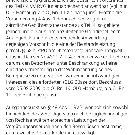
des Teils 4 VV RVG für entsprechend anwendbar (vgl. nur
OLG Hamburg, a.a.O., Rn. 11 zit. nach juris). Eröffne die
Vorbemerkung 4 Abs. 1 demnach den Zugriff auf
sämtliche Gebührentatbestände aus Teil 4, so gebiete
jedoch und die aus ihm abzuleitende Grundregel jeder
Analogiebildung die entsprechende Anwendung
derjenigen Vorschrift, die eine der Beistandsleistung
gemäß § 68 b StPO am ehesten vergleichbare Tätigkeit
erfasse. Das sei Nr. 4301 Ziff. 4, denn hier wie dort gehe es
darum, den Betroffenen unter Beschränkung auf eine
einzelne Vernehmung in der Wahrnehmung seines
Befugnisse zu unterstützen, wo seine schutzwürdigen
Interessen dies erforderten (OLG Düsseldorf, Beschluss
vom 05.02.2009, a.a.O., Rn. 19, OLG Hamburg, a.a.O., Rn.
12, beide zit. nach juris).
Ausgangspunkt sei § 48 Abs. 1 RVG, wonach sich sowohl
hinsichtlich des Verteidigers als auch bezüglich sonstiger
von Rechtsanwälten erbrachten Leistungen der
Vergütungsanspruch nach den Beschlüssen bestimme,
durch welche Prozesskostenhilfe bewilligt