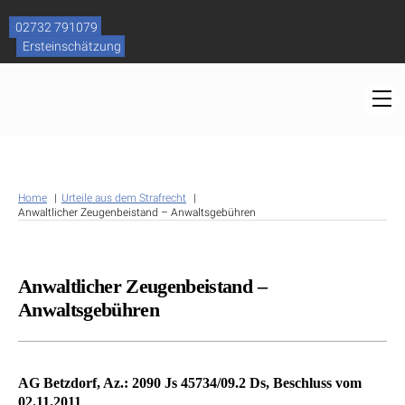
Skip
to
02732 791079
content
Ersteinschätzung
M
Home
Urteile aus dem Strafrecht
Anwaltlicher Zeugenbeistand – Anwaltsgebühren
Anwaltlicher Zeugenbeistand –
Anwaltsgebühren
AG Betzdorf, Az.: 2090 Js 45734/09.2 Ds, Beschluss vom
02.11.2011