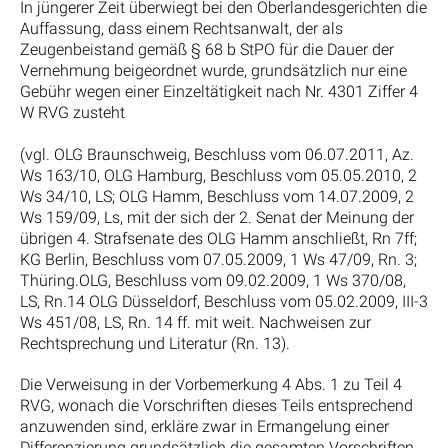
In jüngerer Zeit überwiegt bei den Oberlandesgerichten die
Auffassung, dass einem Rechtsanwalt, der als
Zeugenbeistand gemäß § 68 b StPO für die Dauer der
Vernehmung beigeordnet wurde, grundsätzlich nur eine
Gebühr wegen einer Einzeltätigkeit nach Nr. 4301 Ziffer 4
W RVG zusteht
(vgl. OLG Braunschweig, Beschluss vom 06.07.2011, Az.
Ws 163/10, OLG Hamburg, Beschluss vom 05.05.2010, 2
Ws 34/10, LS; OLG Hamm, Beschluss vom 14.07.2009, 2
Ws 159/09, Ls, mit der sich der 2. Senat der Meinung der
übrigen 4. Strafsenate des OLG Hamm anschließt, Rn 7ff;
KG Berlin, Beschluss vom 07.05.2009, 1 Ws 47/09, Rn. 3;
Thüring.OLG, Beschluss vom 09.02.2009, 1 Ws 370/08,
LS, Rn.14 OLG Düsseldorf, Beschluss vom 05.02.2009, III-3
Ws 451/08, LS, Rn. 14 ff. mit weit. Nachweisen zur
Rechtsprechung und Literatur (Rn. 13).
Die Verweisung in der Vorbemerkung 4 Abs. 1 zu Teil 4
RVG, wonach die Vorschriften dieses Teils entsprechend
anzuwenden sind, erkläre zwar in Ermangelung einer
Differenzierung grundsätzlich die gesamten Vorschriften