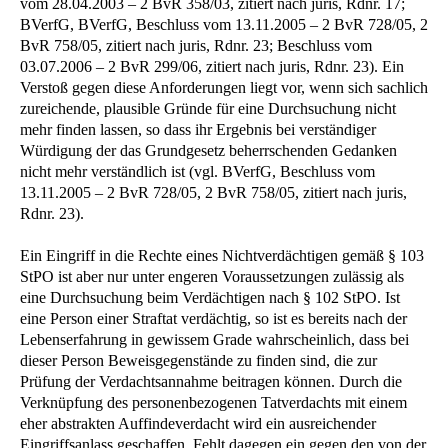
vom 28.04.2003 – 2 BvR 358/03, zitiert nach juris, Rdnr. 17;
BVerfG, BVerfG, Beschluss vom 13.11.2005 – 2 BvR 728/05, 2
BvR 758/05, zitiert nach juris, Rdnr. 23; Beschluss vom
03.07.2006 – 2 BvR 299/06, zitiert nach juris, Rdnr. 23). Ein
Verstoß gegen diese Anforderungen liegt vor, wenn sich sachlich
zureichende, plausible Gründe für eine Durchsuchung nicht
mehr finden lassen, so dass ihr Ergebnis bei verständiger
Würdigung der das Grundgesetz beherrschenden Gedanken
nicht mehr verständlich ist (vgl. BVerfG, Beschluss vom
13.11.2005 – 2 BvR 728/05, 2 BvR 758/05, zitiert nach juris,
Rdnr. 23).
Ein Eingriff in die Rechte eines Nichtverdächtigen gemäß § 103
StPO ist aber nur unter engeren Voraussetzungen zulässig als
eine Durchsuchung beim Verdächtigen nach § 102 StPO. Ist
eine Person einer Straftat verdächtig, so ist es bereits nach der
Lebenserfahrung in gewissem Grade wahrscheinlich, dass bei
dieser Person Beweisgegenstände zu finden sind, die zur
Prüfung der Verdachtsannahme beitragen können. Durch die
Verknüpfung des personenbezogenen Tatverdachts mit einem
eher abstrakten Auffindeverdacht wird ein ausreichender
Eingriffsanlass geschaffen. Fehlt dagegen ein gegen den von der