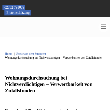
Skip
to
02732 791079
content
Ersteinschätzung
M
Home
Urteile aus dem Strafrecht
Wohnungsdurchsuchung bei Nichtverdächtigen – Verwertbarkeit von Zufallsfunden
Wohnungsdurchsuchung bei
Nichtverdächtigen – Verwertbarkeit von
Zufallsfunden