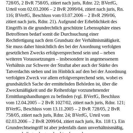
728/05, 2 BvR 758/05, zitiert nach juris, Rdnr. 22; BVerfG,
Urteil vom 02.03.2006 – 2 BvR 2099/04, zitiert nach juris, Rn.
116; BVerfG, Beschluss vom 03.07.2006 – 2 BvR 299/06,
zitiert nach juris, Rdnr. 21). Aufgrund der Erheblichkeit des
Eingriffs in die grundrechtlich geschützte Lebenssphäre eines
Betroffenen bedarf somit die Durchsuchung einer
Rechtfertigung nach dem Grundsatz der Verhältnismäßigkeit.
Sie muss daher hinsichtlich des bei der Anordnung verfolgten
gesetzlichen Zwecks erfolgversprechend sein und – neben
weiteren Voraussetzungen – insbesondere in angemessenem
Verhältnis zur Schwere der Straftat aber auch der Stärke des
Tatverdachts stehen und im Hinblick auf den bei der Anordnung
verfolgten Zweck vor allem erfolgversprechend sein, wobei es
grundsätzlich Sache der ermittelnden Behörden ist, über die
Zweckmäßigkeit und die Reihenfolge vorzunehmender
Ermittlungshandlungen zu befinden (vgl. BVerfG, Beschluss
vom 12.04.2005 – 2 BvR 1027/02, zitiert nach juris, Rdnr. 121;
BVerfG, Beschluss vom 13.11.2005 – 2 BvR 728/05, 2 BvR
758/05, zitiert nach juris, Rdnr. 24; BVerfG, Urteil vom
02.03.2006 – 2 BvR 2099/04, zitiert nach juris, Rn. 118 f.). Ein
Grundrechtseingriff ist aber jedenfalls dann unverhältnismäßig,