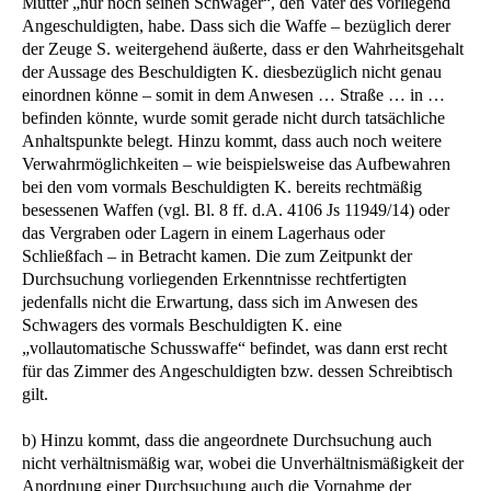
Mutter „nur noch seinen Schwager“, den Vater des vorliegend
Angeschuldigten, habe. Dass sich die Waffe – bezüglich derer
der Zeuge S. weitergehend äußerte, dass er den Wahrheitsgehalt
der Aussage des Beschuldigten K. diesbezüglich nicht genau
einordnen könne – somit in dem Anwesen … Straße … in …
befinden könnte, wurde somit gerade nicht durch tatsächliche
Anhaltspunkte belegt. Hinzu kommt, dass auch noch weitere
Verwahrmöglichkeiten – wie beispielsweise das Aufbewahren
bei den vom vormals Beschuldigten K. bereits rechtmäßig
besessenen Waffen (vgl. Bl. 8 ff. d.A. 4106 Js 11949/14) oder
das Vergraben oder Lagern in einem Lagerhaus oder
Schließfach – in Betracht kamen. Die zum Zeitpunkt der
Durchsuchung vorliegenden Erkenntnisse rechtfertigten
jedenfalls nicht die Erwartung, dass sich im Anwesen des
Schwagers des vormals Beschuldigten K. eine
„vollautomatische Schusswaffe“ befindet, was dann erst recht
für das Zimmer des Angeschuldigten bzw. dessen Schreibtisch
gilt.
b) Hinzu kommt, dass die angeordnete Durchsuchung auch
nicht verhältnismäßig war, wobei die Unverhältnismäßigkeit der
Anordnung einer Durchsuchung auch die Vornahme der