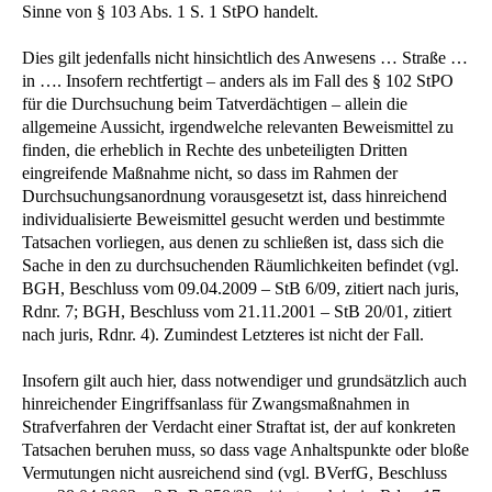
Sinne von § 103 Abs. 1 S. 1 StPO handelt.
Dies gilt jedenfalls nicht hinsichtlich des Anwesens … Straße …
in …. Insofern rechtfertigt – anders als im Fall des § 102 StPO
für die Durchsuchung beim Tatverdächtigen – allein die
allgemeine Aussicht, irgendwelche relevanten Beweismittel zu
finden, die erheblich in Rechte des unbeteiligten Dritten
eingreifende Maßnahme nicht, so dass im Rahmen der
Durchsuchungsanordnung vorausgesetzt ist, dass hinreichend
individualisierte Beweismittel gesucht werden und bestimmte
Tatsachen vorliegen, aus denen zu schließen ist, dass sich die
Sache in den zu durchsuchenden Räumlichkeiten befindet (vgl.
BGH, Beschluss vom 09.04.2009 – StB 6/09, zitiert nach juris,
Rdnr. 7; BGH, Beschluss vom 21.11.2001 – StB 20/01, zitiert
nach juris, Rdnr. 4). Zumindest Letzteres ist nicht der Fall.
Insofern gilt auch hier, dass notwendiger und grundsätzlich auch
hinreichender Eingriffsanlass für Zwangsmaßnahmen in
Strafverfahren der Verdacht einer Straftat ist, der auf konkreten
Tatsachen beruhen muss, so dass vage Anhaltspunkte oder bloße
Vermutungen nicht ausreichend sind (vgl. BVerfG, Beschluss