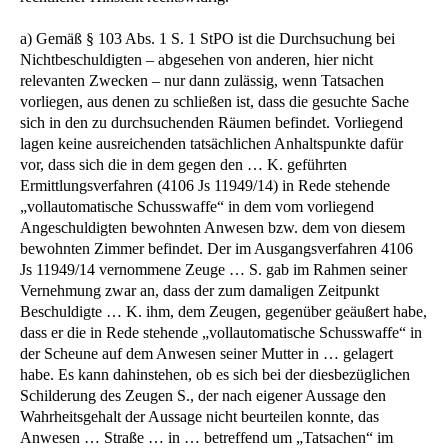
a) Gemäß § 103 Abs. 1 S. 1 StPO ist die Durchsuchung bei
Nichtbeschuldigten – abgesehen von anderen, hier nicht
relevanten Zwecken – nur dann zulässig, wenn Tatsachen
vorliegen, aus denen zu schließen ist, dass die gesuchte Sache
sich in den zu durchsuchenden Räumen befindet. Vorliegend
lagen keine ausreichenden tatsächlichen Anhaltspunkte dafür
vor, dass sich die in dem gegen den … K. geführten
Ermittlungsverfahren (4106 Js 11949/14) in Rede stehende
„vollautomatische Schusswaffe“ in dem vom vorliegend
Angeschuldigten bewohnten Anwesen bzw. dem von diesem
bewohnten Zimmer befindet. Der im Ausgangsverfahren 4106
Js 11949/14 vernommene Zeuge … S. gab im Rahmen seiner
Vernehmung zwar an, dass der zum damaligen Zeitpunkt
Beschuldigte … K. ihm, dem Zeugen, gegenüber geäußert habe,
dass er die in Rede stehende „vollautomatische Schusswaffe“ in
der Scheune auf dem Anwesen seiner Mutter in … gelagert
habe. Es kann dahinstehen, ob es sich bei der diesbezüglichen
Schilderung des Zeugen S., der nach eigener Aussage den
Wahrheitsgehalt der Aussage nicht beurteilen konnte, das
Anwesen … Straße … in … betreffend um „Tatsachen“ im