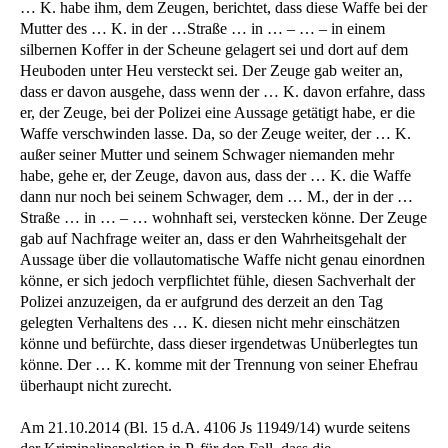
… K. habe ihm, dem Zeugen, berichtet, dass diese Waffe bei der
Mutter des … K. in der …Straße … in … – … – in einem
silbernen Koffer in der Scheune gelagert sei und dort auf dem
Heuboden unter Heu versteckt sei. Der Zeuge gab weiter an,
dass er davon ausgehe, dass wenn der … K. davon erfahre, dass
er, der Zeuge, bei der Polizei eine Aussage getätigt habe, er die
Waffe verschwinden lasse. Da, so der Zeuge weiter, der … K.
außer seiner Mutter und seinem Schwager niemanden mehr
habe, gehe er, der Zeuge, davon aus, dass der … K. die Waffe
dann nur noch bei seinem Schwager, dem … M., der in der …
Straße … in … – … wohnhaft sei, verstecken könne. Der Zeuge
gab auf Nachfrage weiter an, dass er den Wahrheitsgehalt der
Aussage über die vollautomatische Waffe nicht genau einordnen
könne, er sich jedoch verpflichtet fühle, diesen Sachverhalt der
Polizei anzuzeigen, da er aufgrund des derzeit an den Tag
gelegten Verhaltens des … K. diesen nicht mehr einschätzen
könne und befürchte, dass dieser irgendetwas Unüberlegtes tun
könne. Der … K. komme mit der Trennung von seiner Ehefrau
überhaupt nicht zurecht.
Am 21.10.2014 (Bl. 15 d.A. 4106 Js 11949/14) wurde seitens