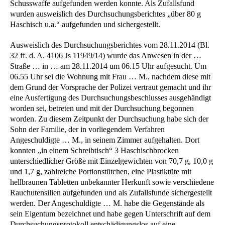
Schusswaffe aufgefunden werden konnte. Als Zufallsfund
wurden ausweislich des Durchsuchungsberichtes „über 80 g
Haschisch u.a.“ aufgefunden und sichergestellt.
Ausweislich des Durchsuchungsberichtes vom 28.11.2014 (Bl.
32 ff. d. A. 4106 Js 11949/14) wurde das Anwesen in der …
Straße … in … am 28.11.2014 um 06.15 Uhr aufgesucht. Um
06.55 Uhr sei die Wohnung mit Frau … M., nachdem diese mit
dem Grund der Vorsprache der Polizei vertraut gemacht und ihr
eine Ausfertigung des Durchsuchungsbeschlusses ausgehändigt
worden sei, betreten und mit der Durchsuchung begonnen
worden. Zu diesem Zeitpunkt der Durchsuchung habe sich der
Sohn der Familie, der in vorliegendem Verfahren
Angeschuldigte … M., in seinem Zimmer aufgehalten. Dort
konnten „in einem Schreibtisch“ 3 Haschischbrocken
unterschiedlicher Größe mit Einzelgewichten von 70,7 g, 10,0 g
und 1,7 g, zahlreiche Portionstütchen, eine Plastiktüte mit
hellbraunen Tabletten unbekannter Herkunft sowie verschiedene
Rauchutensilien aufgefunden und als Zufallsfunde sichergestellt
werden. Der Angeschuldigte … M. habe die Gegenstände als
sein Eigentum bezeichnet und habe gegen Unterschrift auf dem
Durchsuchungsprotokoll entschädigungslos auf eine