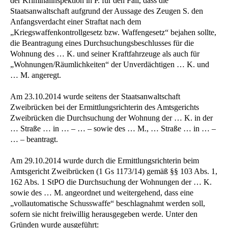
der Kriminalinspektion in P. für den Fall, dass die
Staatsanwaltschaft aufgrund der Aussage des Zeugen S. den
Anfangsverdacht einer Straftat nach dem
„Kriegswaffenkontrollgesetz bzw. Waffengesetz“ bejahen sollte,
die Beantragung eines Durchsuchungsbeschlusses für die
Wohnung des … K. und seiner Kraftfahrzeuge als auch für
„Wohnungen/Räumlichkeiten“ der Unverdächtigen … K. und
… M. angeregt.
Am 23.10.2014 wurde seitens der Staatsanwaltschaft
Zweibrücken bei der Ermittlungsrichterin des Amtsgerichts
Zweibrücken die Durchsuchung der Wohnung der … K. in der
… Straße … in … – … – sowie des … M., … Straße … in … –
… – beantragt.
Am 29.10.2014 wurde durch die Ermittlungsrichterin beim
Amtsgericht Zweibrücken (1 Gs 1173/14) gemäß §§ 103 Abs. 1,
162 Abs. 1 StPO die Durchsuchung der Wohnungen der … K.
sowie des … M. angeordnet und weitergehend, dass eine
„vollautomatische Schusswaffe“ beschlagnahmt werden soll,
sofern sie nicht freiwillig herausgegeben werde. Unter den
Gründen wurde ausgeführt: