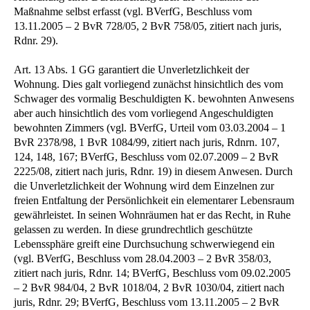
Maßnahme selbst erfasst (vgl. BVerfG, Beschluss vom
13.11.2005 – 2 BvR 728/05, 2 BvR 758/05, zitiert nach juris,
Rdnr. 29).
Art. 13 Abs. 1 GG garantiert die Unverletzlichkeit der
Wohnung. Dies galt vorliegend zunächst hinsichtlich des vom
Schwager des vormalig Beschuldigten K. bewohnten Anwesens
aber auch hinsichtlich des vom vorliegend Angeschuldigten
bewohnten Zimmers (vgl. BVerfG, Urteil vom 03.03.2004 – 1
BvR 2378/98, 1 BvR 1084/99, zitiert nach juris, Rdnrn. 107,
124, 148, 167; BVerfG, Beschluss vom 02.07.2009 – 2 BvR
2225/08, zitiert nach juris, Rdnr. 19) in diesem Anwesen. Durch
die Unverletzlichkeit der Wohnung wird dem Einzelnen zur
freien Entfaltung der Persönlichkeit ein elementarer Lebensraum
gewährleistet. In seinen Wohnräumen hat er das Recht, in Ruhe
gelassen zu werden. In diese grundrechtlich geschützte
Lebenssphäre greift eine Durchsuchung schwerwiegend ein
(vgl. BVerfG, Beschluss vom 28.04.2003 – 2 BvR 358/03,
zitiert nach juris, Rdnr. 14; BVerfG, Beschluss vom 09.02.2005
– 2 BvR 984/04, 2 BvR 1018/04, 2 BvR 1030/04, zitiert nach
juris, Rdnr. 29; BVerfG, Beschluss vom 13.11.2005 – 2 BvR