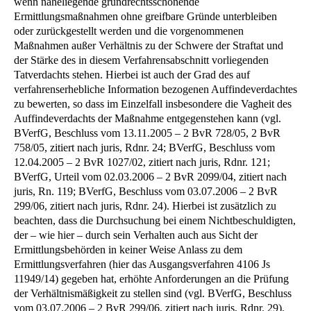
wenn naheliegende grundrechtsschonende
Ermittlungsmaßnahmen ohne greifbare Gründe unterbleiben
oder zurückgestellt werden und die vorgenommenen
Maßnahmen außer Verhältnis zu der Schwere der Straftat und
der Stärke des in diesem Verfahrensabschnitt vorliegenden
Tatverdachts stehen. Hierbei ist auch der Grad des auf
verfahrenserhebliche Information bezogenen Auffindeverdachtes
zu bewerten, so dass im Einzelfall insbesondere die Vagheit des
Auffindeverdachts der Maßnahme entgegenstehen kann (vgl.
BVerfG, Beschluss vom 13.11.2005 – 2 BvR 728/05, 2 BvR
758/05, zitiert nach juris, Rdnr. 24; BVerfG, Beschluss vom
12.04.2005 – 2 BvR 1027/02, zitiert nach juris, Rdnr. 121;
BVerfG, Urteil vom 02.03.2006 – 2 BvR 2099/04, zitiert nach
juris, Rn. 119; BVerfG, Beschluss vom 03.07.2006 – 2 BvR
299/06, zitiert nach juris, Rdnr. 24). Hierbei ist zusätzlich zu
beachten, dass die Durchsuchung bei einem Nichtbeschuldigten,
der – wie hier – durch sein Verhalten auch aus Sicht der
Ermittlungsbehörden in keiner Weise Anlass zu dem
Ermittlungsverfahren (hier das Ausgangsverfahren 4106 Js
11949/14) gegeben hat, erhöhte Anforderungen an die Prüfung
der Verhältnismäßigkeit zu stellen sind (vgl. BVerfG, Beschluss
vom 03.07.2006 – 2 BvR 299/06, zitiert nach juris, Rdnr. 29).