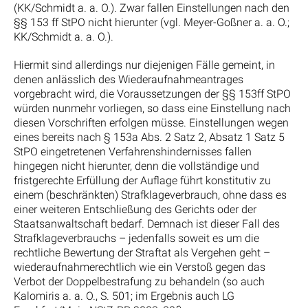
(KK/Schmidt a. a. O.). Zwar fallen Einstellungen nach den
§§ 153 ff StPO nicht hierunter (vgl. Meyer-Goßner a. a. O.;
KK/Schmidt a. a. O.).
Hiermit sind allerdings nur diejenigen Fälle gemeint, in
denen anlässlich des Wiederaufnahmeantrages
vorgebracht wird, die Voraussetzungen der §§ 153ff StPO
würden nunmehr vorliegen, so dass eine Einstellung nach
diesen Vorschriften erfolgen müsse. Einstellungen wegen
eines bereits nach § 153a Abs. 2 Satz 2, Absatz 1 Satz 5
StPO eingetretenen Verfahrenshindernisses fallen
hingegen nicht hierunter, denn die vollständige und
fristgerechte Erfüllung der Auflage führt konstitutiv zu
einem (beschränkten) Strafklageverbrauch, ohne dass es
einer weiteren Entschließung des Gerichts oder der
Staatsanwaltschaft bedarf. Demnach ist dieser Fall des
Strafklageverbrauchs – jedenfalls soweit es um die
rechtliche Bewertung der Straftat als Vergehen geht –
wiederaufnahmerechtlich wie ein Verstoß gegen das
Verbot der Doppelbestrafung zu behandeln (so auch
Kalomiris a. a. O., S. 501; im Ergebnis auch LG