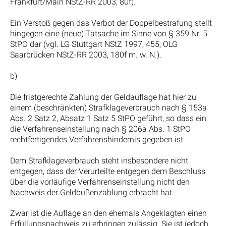
Frankfurt/Main NStZ-RR 2003, 80f).
Ein Verstoß gegen das Verbot der Doppelbestrafung stellt
hingegen eine (neue) Tatsache im Sinne von § 359 Nr. 5
StPO dar (vgl. LG Stuttgart NStZ 1997, 455; OLG
Saarbrücken NStZ-RR 2003, 180f m. w. N.).
b)
Die fristgerechte Zahlung der Geldauflage hat hier zu
einem (beschränkten) Strafklageverbrauch nach § 153a
Abs. 2 Satz 2, Absatz 1 Satz 5 StPO geführt, so dass ein
die Verfahrenseinstellung nach § 206a Abs. 1 StPO
rechtfertigendes Verfahrenshindernis gegeben ist.
Dem Strafklageverbrauch steht insbesondere nicht
entgegen, dass der Verurteilte entgegen dem Beschluss
über die vorläufige Verfahrenseinstellung nicht den
Nachweis der Geldbußenzahlung erbracht hat.
Zwar ist die Auflage an den ehemals Angeklagten einen
Erfüllungsnachweis zu erbringen zulässig. Sie ist jedoch