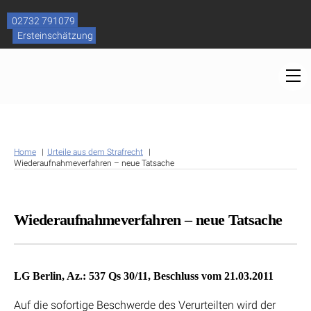
Skip
to
02732 791079
content
Ersteinschätzung
M
Home
Urteile aus dem Strafrecht
Wiederaufnahmeverfahren – neue Tatsache
Wiederaufnahmeverfahren – neue Tatsache
LG Berlin, Az.: 537 Qs 30/11, Beschluss vom 21.03.2011
Auf die sofortige Beschwerde des Verurteilten wird der