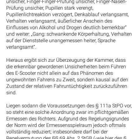
unsicher, Finger-Finger-Prüfung unsicher, Finger-Nasen-
Prüfung unsicher, Pupillen stark verengt,
Pupillenlichtreaktion verzögert, Denkablauf verlangsamt,
Verhalten verlangsamt, äußerlicher Anschein des
Einflusses von Alkohol und Drogen deutlich bemerkbar“
und weiter: „Gang: schwankende Körperhaltung, Verhalten
auf der Dienststelle unangemessen heiter, Sprache
verlangsamt“.
Hieraus ergibt sich zur Überzeugung der Kammer, dass
die erkennbar gewordenen Unsicherheiten beim Führen
des E-Scooter nicht allein auf das Phänomen des
ungewohnten Fahrens zu Zweit, sondern kausal auf den
Zustand der relativen Fahruntüchtigkeit zurückzuführen
sind.
Liegen sodann die Voraussetzungen des § 111a StPO vor,
so steht eine solche Anordnung zwar im pflichtgemäßen
Ermessen des Richters. Aufgrund des Regelungsgrundes
der Norm wird der Ermessensspielraum jedoch oftmals
vollständig reduziert; insbesondere darf bei der
Regelvermutung des §§ 69 Abs. 2 StGB (-wie hier des §