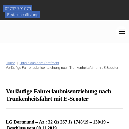
Skip
to
02732 791079
content
Ersteinschätzung
M
Home
Urteile aus dem Strafrecht
Vorläufige Fahrerlaubnisentziehung nach Trunkenheitsfahrt mit E-Scooter
Vorläufige Fahrerlaubnisentziehung nach
Trunkenheitsfahrt mit E-Scooter
LG Dortmund – Az.: 32 Qs 267 Js 1748/19 – 130/19 –
Beschluss vom 08.11.2019