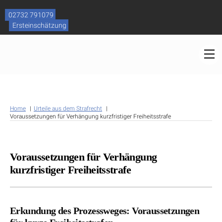
Skip
to
02732 791079
content
Ersteinschätzung
M
Home
Urteile aus dem Strafrecht
Voraussetzungen für Verhängung kurzfristiger Freiheitsstrafe
Voraussetzungen für Verhängung
kurzfristiger Freiheitsstrafe
Erkundung des Prozessweges: Voraussetzungen