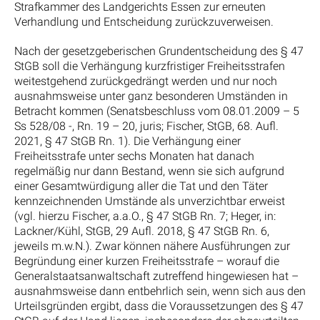
Strafkammer des Landgerichts Essen zur erneuten
Verhandlung und Entscheidung zurückzuverweisen.
Nach der gesetzgeberischen Grundentscheidung des § 47
StGB soll die Verhängung kurzfristiger Freiheitsstrafen
weitestgehend zurückgedrängt werden und nur noch
ausnahmsweise unter ganz besonderen Umständen in
Betracht kommen (Senatsbeschluss vom 08.01.2009 – 5
Ss 528/08 -, Rn. 19 – 20, juris; Fischer, StGB, 68. Aufl.
2021, § 47 StGB Rn. 1). Die Verhängung einer
Freiheitsstrafe unter sechs Monaten hat danach
regelmäßig nur dann Bestand, wenn sie sich aufgrund
einer Gesamtwürdigung aller die Tat und den Täter
kennzeichnenden Umstände als unverzichtbar erweist
(vgl. hierzu Fischer, a.a.O., § 47 StGB Rn. 7; Heger, in:
Lackner/Kühl, StGB, 29 Aufl. 2018, § 47 StGB Rn. 6,
jeweils m.w.N.). Zwar können nähere Ausführungen zur
Begründung einer kurzen Freiheitsstrafe – worauf die
Generalstaatsanwaltschaft zutreffend hingewiesen hat –
ausnahmsweise dann entbehrlich sein, wenn sich aus den
Urteilsgründen ergibt, dass die Voraussetzungen des § 47