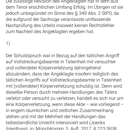
Die zulässige Revision des Angeklagten hat in dem aus
dem Tenor ersichtlichen Umfang Erfolg. Im Übrigen ist sie
jedoch unbegründet im Sinne des § 349 Abs. 2 StPO, da
die aufgrund der Sachrüge veranlasste umfassende
Nachprüfung des Urteils insoweit keinen Rechtsfehler
zum Nachteil des Angeklagten ergeben hat.
1)
Der Schuldspruch war in Bezug auf den tätlichen Angriff
auf Vollstreckungsbeamte in Tateinheit mit versuchter
und vollendeter Körperverletzung dahingehend
abzuändern, dass der Angeklagte insofern lediglich des
tätlichen Angriffs auf Vollstreckungsbeamte in Tateinheit
mit (vollendeter) Körperverletzung schuldig ist. Denn wird
dieselbe Person durch mehrere Handlungen des Täters
verletzt oder versucht zu verletzen, handelt es sich nur um
eine Körperverletzung, wenn diese Akte – wie vorliegend –
in engem räumlichen und zeitlichen Zusammenhang
stehen und mit der Mehrheit der Handlungen das
tatbestandliche Unrecht intensiviert wird (Joecks
(Hardtung), in: MünchKomm, 3. Aufl. 2017, § 223 StGB