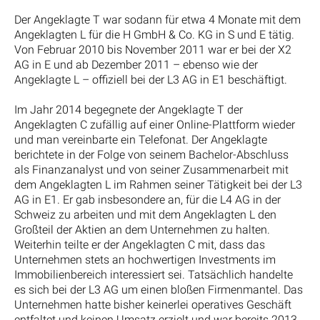
Der Angeklagte T war sodann für etwa 4 Monate mit dem
Angeklagten L für die H GmbH & Co. KG in S und E tätig.
Von Februar 2010 bis November 2011 war er bei der X2
AG in E und ab Dezember 2011 – ebenso wie der
Angeklagte L – offiziell bei der L3 AG in E1 beschäftigt.
Im Jahr 2014 begegnete der Angeklagte T der
Angeklagten C zufällig auf einer Online-Plattform wieder
und man vereinbarte ein Telefonat. Der Angeklagte
berichtete in der Folge von seinem Bachelor-Abschluss
als Finanzanalyst und von seiner Zusammenarbeit mit
dem Angeklagten L im Rahmen seiner Tätigkeit bei der L3
AG in E1. Er gab insbesondere an, für die L4 AG in der
Schweiz zu arbeiten und mit dem Angeklagten L den
Großteil der Aktien an dem Unternehmen zu halten.
Weiterhin teilte er der Angeklagten C mit, dass das
Unternehmen stets an hochwertigen Investments im
Immobilienbereich interessiert sei. Tatsächlich handelte
es sich bei der L3 AG um einen bloßen Firmenmantel. Das
Unternehmen hatte bisher keinerlei operatives Geschäft
entfaltet und keinen Umsatz erzielt und war bereits 2013