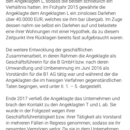
den Angeklagten L, sodass die beiden schließlich ein
Verhältnis hatten. Im Frühjahr 2015 gewährte die
Angeklagte dem Angeklagten L ein zinsloses Darlehen
über 40.0000 EUR, welches sie ihm bar übergab. Im Zuge
dessen nahm sie selbst ein Darlehen auf und belastete
eine ihrer Wohnungen mit einer Hypothek, da zu diesem
Zeitpunkt ihre Rücklagen bereits fast aufgebraucht waren.
Die weitere Entwicklung der geschäftlichen
Zusammenarbeit, in deren Rahmen die Angeklagte als
Geschäftsführerin für die B GmbH bzw. nach deren
Umwandlung und Umbenennung im Juni 2016 als
Vorständin für die B1 AG tätig war und während der die
Angeklagten die im hiesigen Verfahren gegenständlichen
Taten begingen, wird unter II. 1. – 5. dargestellt.
Ende 2017 verließ die Angeklagte das Unternehmen und
brach den Kontakt zu den Angeklagten T und L ab. Sie
wurde in der Folgezeit wegen ihrer
Geschäftsführertätigkeit bzw. ihrer Tätigkeit als Vorstand
in mehreren Fällen in Regress genommen, sodass sie ihr
gesamtes Vermögen verlor. Da sie in dem Unternehmen