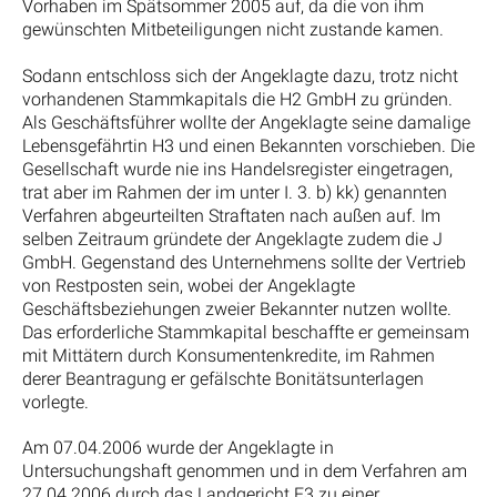
Vorhaben im Spätsommer 2005 auf, da die von ihm
gewünschten Mitbeteiligungen nicht zustande kamen.
Sodann entschloss sich der Angeklagte dazu, trotz nicht
vorhandenen Stammkapitals die H2 GmbH zu gründen.
Als Geschäftsführer wollte der Angeklagte seine damalige
Lebensgefährtin H3 und einen Bekannten vorschieben. Die
Gesellschaft wurde nie ins Handelsregister eingetragen,
trat aber im Rahmen der im unter I. 3. b) kk) genannten
Verfahren abgeurteilten Straftaten nach außen auf. Im
selben Zeitraum gründete der Angeklagte zudem die J
GmbH. Gegenstand des Unternehmens sollte der Vertrieb
von Restposten sein, wobei der Angeklagte
Geschäftsbeziehungen zweier Bekannter nutzen wollte.
Das erforderliche Stammkapital beschaffte er gemeinsam
mit Mittätern durch Konsumentenkredite, im Rahmen
derer Beantragung er gefälschte Bonitätsunterlagen
vorlegte.
Am 07.04.2006 wurde der Angeklagte in
Untersuchungshaft genommen und in dem Verfahren am
27.04.2006 durch das Landgericht E3 zu einer