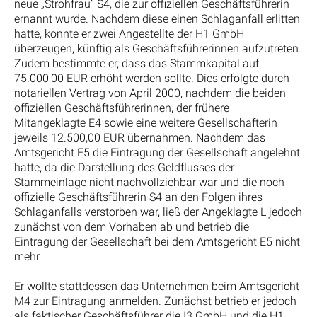
neue „Strohfrau“ S4, die zur offiziellen Geschäftsführerin
ernannt wurde. Nachdem diese einen Schlaganfall erlitten
hatte, konnte er zwei Angestellte der H1 GmbH
überzeugen, künftig als Geschäftsführerinnen aufzutreten.
Zudem bestimmte er, dass das Stammkapital auf
75.000,00 EUR erhöht werden sollte. Dies erfolgte durch
notariellen Vertrag von April 2000, nachdem die beiden
offiziellen Geschäftsführerinnen, der frühere
Mitangeklagte E4 sowie eine weitere Gesellschafterin
jeweils 12.500,00 EUR übernahmen. Nachdem das
Amtsgericht E5 die Eintragung der Gesellschaft angelehnt
hatte, da die Darstellung des Geldflusses der
Stammeinlage nicht nachvollziehbar war und die noch
offizielle Geschäftsführerin S4 an den Folgen ihres
Schlaganfalls verstorben war, ließ der Angeklagte L jedoch
zunächst von dem Vorhaben ab und betrieb die
Eintragung der Gesellschaft bei dem Amtsgericht E5 nicht
mehr.
Er wollte stattdessen das Unternehmen beim Amtsgericht
M4 zur Eintragung anmelden. Zunächst betrieb er jedoch
als faktischer Geschäftsführer die I3 GmbH und die H1