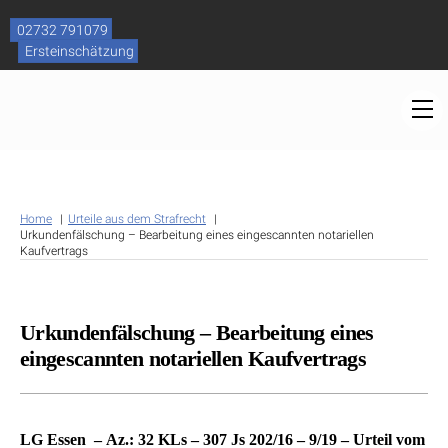
Skip
to
02732 791079
content
Ersteinschätzung
M
Home
Urteile aus dem Strafrecht
Urkundenfälschung – Bearbeitung eines eingescannten notariellen
Kaufvertrags
Urkundenfälschung – Bearbeitung eines
eingescannten notariellen Kaufvertrags
LG Essen – Az.: 32 KLs – 307 Js 202/16 – 9/19 – Urteil vom