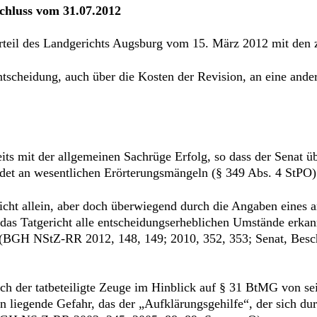
chluss vom 31.07.2012
Urteil des Landgerichts Augsburg vom 15. März 2012 mit den 
ntscheidung, auch über die Kosten der Revision, an eine and
its mit der allgemeinen Sachrüge Erfolg, so dass der Senat ü
eidet an wesentlichen Erörterungsmängeln (§ 349 Abs. 4 StPO)
icht allein, aber doch überwiegend durch die Angaben eines an
 das Tatgericht alle entscheidungserheblichen Umstände erka
BGH NStZ-RR 2012, 148, 149; 2010, 352, 353; Senat, Beschl
sich der tatbeteiligte Zeuge im Hinblick auf § 31 BtMG von se
n liegende Gefahr, das der „Aufklärungsgehilfe“, der sich dur