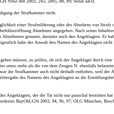
BGH NStZ-RR 2003, 245; 2005, 88, 89; Senat aaO).
digung der Strafkammer nicht.
öglichkeit einer Strafmilderung oder des Absehens von Strafe
aftbefehlseröffnung Abnehmer angegeben. Nach seiner Inhaft
 Abnehmern genannt, darunter auch den Angeklagten. Er hab
gentlich habe der Anwalt den Namen des Angeklagten nicht w
geben müssen, zu prüfen, ob sich der Angeklagte durch eine
ies umso mehr als die von dem Zeugen N. ebenfalls belastete
 war die Strafkammer auch nicht deshalb enthoben, weil de
e Weitergabe des Namens des Angeklagten an die Ermittlungsbe
es Angeklagten, der die Tat nicht nur pauschal bestritten ha
rfordernis BayObLGSt 2003, 94, 96, 97; OLG München, Besc