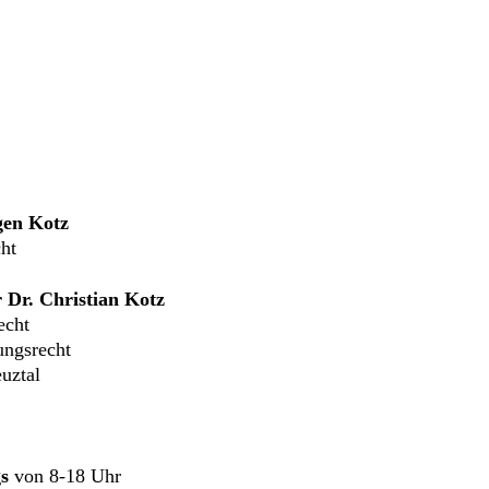
gen Kotz
ht
 Dr. Christian Kotz
echt
ungsrecht
uztal
s
von 8-18 Uhr