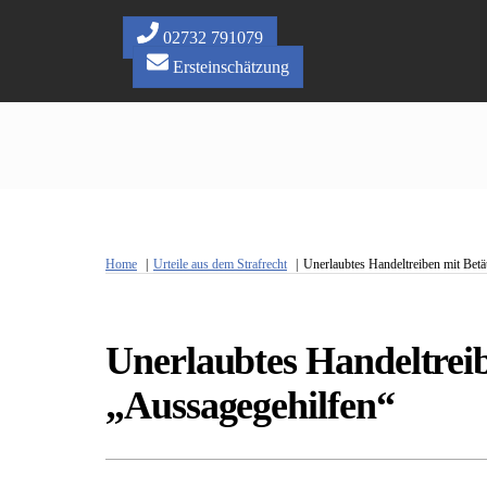
Skip
to
02732 791079
content
Ersteinschätzung
Home
Urteile aus dem Strafrecht
Unerlaubtes Handeltreiben mit Bet
Unerlaubtes Handeltrei
„Aussagegehilfen“