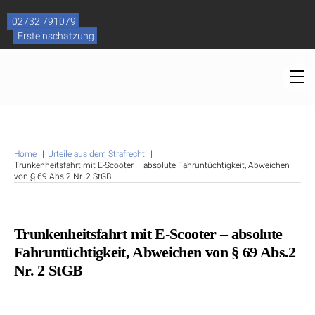
Skip
to
02732 791079
content
Ersteinschätzung
M
Home
Urteile aus dem Strafrecht
Trunkenheitsfahrt mit E-Scooter – absolute Fahruntüchtigkeit, Abweichen
von § 69 Abs.2 Nr. 2 StGB
Trunkenheitsfahrt mit E-Scooter – absolute
Fahruntüchtigkeit, Abweichen von § 69 Abs.2
Nr. 2 StGB