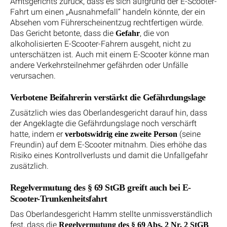
Amtsgerichts zurück, dass es sich aufgrund der E-Scooter-
Fahrt um einen „Ausnahmefall“ handeln könnte, der ein
Absehen vom Führerscheinentzug rechtfertigen würde.
Das Gericht betonte, dass die
, die von
Gefahr
alkoholisierten E-Scooter-Fahrern ausgeht, nicht zu
unterschätzen ist. Auch mit einem E-Scooter könne man
andere Verkehrsteilnehmer gefährden oder Unfälle
verursachen.
Verbotene Beifahrerin verstärkt die Gefährdungslage
Zusätzlich wies das Oberlandesgericht darauf hin, dass
der Angeklagte die Gefährdungslage noch verschärft
hatte, indem er
(seine
verbotswidrig eine zweite Person
Freundin) auf dem E-Scooter mitnahm. Dies erhöhe das
Risiko eines Kontrollverlusts und damit die Unfallgefahr
zusätzlich.
Regelvermutung des § 69 StGB greift auch bei E-
Scooter-Trunkenheitsfahrt
Das Oberlandesgericht Hamm stellte unmissverständlich
fest, dass die
Regelvermutung des § 69 Abs. 2 Nr. 2 StGB