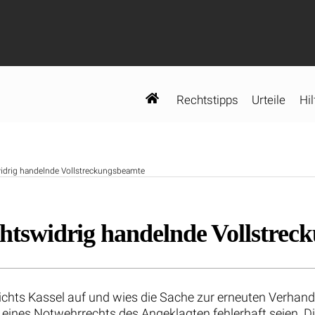
Rechtstipps
Urteile
Hil
swidrig handelnde Vollstreckungsbeamte
echtswidrig handelnde Vollstre
ichts Kassel auf und wies die Sache zur erneuten Verhand
nes Notwehrrechts des Angeklagten fehlerhaft seien. Die