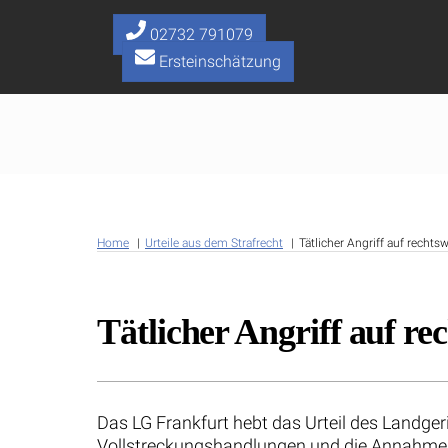
Skip
to
02732 791079
content
Ersteinschätzung
Home
Urteile aus dem Strafrecht
Tätlicher Angriff auf recht
Tätlicher Angriff auf r
Das LG Frankfurt hebt das Urteil des Landger
Vollstreckungshandlungen und die Annahme ei