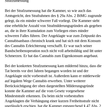
Strafzumessung
Bei der Strafzumessung hat die Kammer, so wie auch das
Amtsgericht, den Strafrahmen des § 29a Abs. 2 BtMG zugrunde
gelegt, da ein minder schwerer Fall vorliegt. Die Kammer sieht
eine erhebliche Anzahl von Strafmilderungsgründen als gegeben
an, die in ihrer Kumulation zum Vorliegen eines minder
schweren Falles führen. Der Angeklagte war zum Zeitpunkt des
Cannabisanbaus chronisch krank und hat sich mit dem Konsum
des Cannabis Erleichterung verschafft. Er war nach seiner
Bandscheibenoperation noch nicht voll arbeitsfähig und litt unter
Schmerzen. Er hat das Cannabis zum Eigenkonsum angebaut.
Bei der konkreten Strafzumessung kam mildernd hinzu, dass die
Tat bereits vor drei Jahren begangen worden ist und der
Angeklagte nicht vorbestraft ist. Außerdem kann er mittlerweile
auf legalem Wege Cannabis erwerben. Unter weiterer
Berücksichtigung der oben dargestellten Milderungsgründe
konnte die Kammer auf die vom Gesetz vorgesehene
Mindeststrafe erkennen. Da beim nicht vorbestraften
Angeklagten die Verhängung einer kurzen Freiheitsstrafe nicht
unerlässlich erschien, hat die Kammer entsprechend § 47 Abs. 2