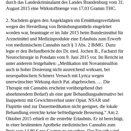
durch das Landeskriminalamt des Landes Brandenburg vom 31.
August 2015 eine Wirkstoffmenge von 17,03 Gramm THC.
2. Nachdem gegen den Angeklagten ein Ermittlungsverfahren
wegen der Herstellung von Betäubungsmitteln eingeleitet
worden war, beantragte er im Jahr 2015 beim Bundesinstitut für
Arzneimittel und Medizinprodukte eine Erlaubnis zum Erwerb
von medizinischem Cannabis nach § 3 Abs. 2 BtMG. Dazu
legte er den Befundbericht des Dr. med. Jochen B., Facharzt für
Neurochirurgie in Potsdam vom 9. Juni 2015 vor. Im Bericht ist
unter anderem festgehalten: „Medikation mit Novaminsulfon
auch in hoher Dosierung nicht ausreichend wirksam, bei
neuropathischem Schmerz Versuch mit Lyrica wegen
unerwünschter Wirkung durch Pat. abgebrochen. … Die
Therapie mit Cannabis erscheint vorübergehend (bei
abnehmendem Bedarf) als eine gute Behandlungsalternative bei
Inappetenz mit Gewichtsverlust unter Opiat. NSAR und
Flupirtin sind zur Dauermedikation nicht geeignet, die lokale
Behandlung erreichte keine befriedigende Besserung.“ Am 2.
Oktober 2015 erhielt er die erstrebte Erlaubnis. Er ist berechtigt,
in einer bestimmten Apotheke medizinisches Cannabis zum
Preis von 14,80 € pro Gramm zu erwerben. Der Erwerb wird