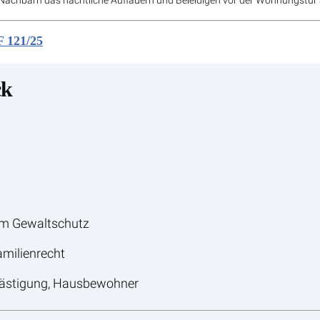
achbarn das nächtliche Auflauern und Beleidigen vor der Wohnungstür 
F 121/25
ck
um Gewaltschutz
milienrecht
lästigung, Hausbewohner