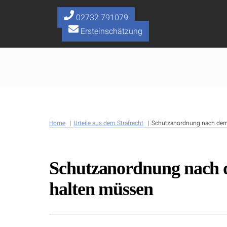
Skip
to
02732 791079
content
Ersteinschätzung
Home
Urteile aus dem Strafrecht
Schutzanordnung nach dem
Schutzanordnung nach 
halten müssen