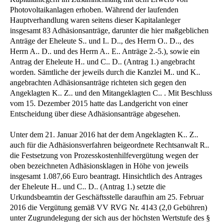
Photovoltaikanlagen erhoben. Während der laufenden
Hauptverhandlung waren seitens dieser Kapitalanleger
insgesamt 83 Adhäsionsanträge, darunter die hier maßgeblichen
Anträge der Eheleute S.. und I.. D.., des Herrn O.. D.., des
Herrn A.. D.. und des Herrn A.. E.. Anträge 2.-5.), sowie ein
Antrag der Eheleute H.. und C.. D.. (Antrag 1.) angebracht
worden. Sämtliche der jeweils durch die Kanzlei M.. und K..
angebrachten Adhäsionsanträge richteten sich gegen den
Angeklagten K.. Z.. und den Mitangeklagten C.. . Mit Beschluss
vom 15. Dezember 2015 hatte das Landgericht von einer
Entscheidung über diese Adhäsionsanträge abgesehen.
Unter dem 21. Januar 2016 hat der dem Angeklagten K.. Z..
auch für die Adhäsionsverfahren beigeordnete Rechtsanwalt R..
die Festsetzung von Prozesskostenhilfevergütung wegen der
oben bezeichneten Adhäsionsklagen in Höhe von jeweils
insgesamt 1.087,66 Euro beantragt. Hinsichtlich des Antrages
der Eheleute H.. und C.. D.. (Antrag 1.) setzte die
Urkundsbeamtin der Geschäftsstelle daraufhin am 25. Februar
2016 die Vergütung gemäß VV RVG Nr. 4143 (2,0 Gebühren)
unter Zugrundelegung der sich aus der höchsten Wertstufe des §