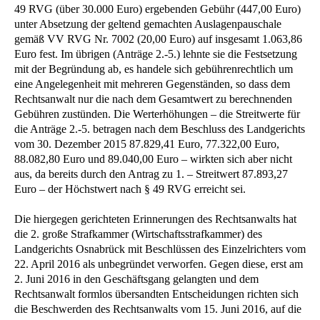
49 RVG (über 30.000 Euro) ergebenden Gebühr (447,00 Euro)
unter Absetzung der geltend gemachten Auslagenpauschale
gemäß VV RVG Nr. 7002 (20,00 Euro) auf insgesamt 1.063,86
Euro fest. Im übrigen (Anträge 2.-5.) lehnte sie die Festsetzung
mit der Begründung ab, es handele sich gebührenrechtlich um
eine Angelegenheit mit mehreren Gegenständen, so dass dem
Rechtsanwalt nur die nach dem Gesamtwert zu berechnenden
Gebühren zustünden. Die Werterhöhungen – die Streitwerte für
die Anträge 2.-5. betragen nach dem Beschluss des Landgerichts
vom 30. Dezember 2015 87.829,41 Euro, 77.322,00 Euro,
88.082,80 Euro und 89.040,00 Euro – wirkten sich aber nicht
aus, da bereits durch den Antrag zu 1. – Streitwert 87.893,27
Euro – der Höchstwert nach § 49 RVG erreicht sei.
Die hiergegen gerichteten Erinnerungen des Rechtsanwalts hat
die 2. große Strafkammer (Wirtschaftsstrafkammer) des
Landgerichts Osnabrück mit Beschlüssen des Einzelrichters vom
22. April 2016 als unbegründet verworfen. Gegen diese, erst am
2. Juni 2016 in den Geschäftsgang gelangten und dem
Rechtsanwalt formlos übersandten Entscheidungen richten sich
die Beschwerden des Rechtsanwalts vom 15. Juni 2016, auf die