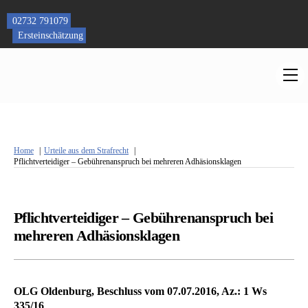
Skip
to
02732 791079
content
Ersteinschätzung
M
Home
Urteile aus dem Strafrecht
Pflichtverteidiger – Gebührenanspruch bei mehreren Adhäsionsklagen
Pflichtverteidiger – Gebührenanspruch bei
mehreren Adhäsionsklagen
OLG Oldenburg, Beschluss vom 07.07.2016, Az.: 1 Ws
335/16