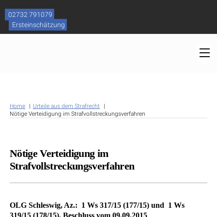
Skip
to
02732 791079
content
Ersteinschätzung
M
Home
Urteile aus dem Strafrecht
Nötige Verteidigung im Strafvollstreckungsverfahren
Nötige Verteidigung im
Strafvollstreckungsverfahren
OLG Schleswig, Az.: 1 Ws 317/15 (177/15) und 1 Ws
319/15 (178/15), Beschluss vom 09.09.2015