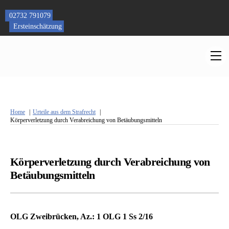
Skip
to
02732 791079
content
Ersteinschätzung
M
Home
Urteile aus dem Strafrecht
Körperverletzung durch Verabreichung von Betäubungsmitteln
Körperverletzung durch Verabreichung von
Betäubungsmitteln
OLG Zweibrücken, Az.: 1 OLG 1 Ss 2/16