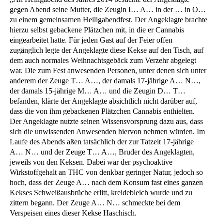
gegen Abend seine Mutter, die Zeugin I… A… in der … in O…
zu einem gemeinsamen Heiligabendfest. Der Angeklagte brachte
hierzu selbst gebackene Plätzchen mit, in die er Cannabis
eingearbeitet hatte. Für jeden Gast auf der Feier offen
zugänglich legte der Angeklagte diese Kekse auf den Tisch, auf
dem auch normales Weihnachtsgebäck zum Verzehr abgelegt
war. Die zum Fest anwesenden Personen, unter denen sich unter
anderem der Zeuge T… A…, der damals 17-jährige A… N…,
der damals 15-jährige M… A… und die Zeugin D… T…
befanden, klärte der Angeklagte absichtlich nicht darüber auf,
dass die von ihm gebackenen Plätzchen Cannabis enthielten.
Der Angeklagte nutzte seinen Wissensvorsprung dazu aus, dass
sich die unwissenden Anwesenden hiervon nehmen würden. Im
Laufe des Abends aßen tatsächlich der zur Tatzeit 17-jährige
A… N… und der Zeuge T… A…, Bruder des Angeklagten,
jeweils von den Keksen. Dabei war der psychoaktive
Wirkstoffgehalt an THC von denkbar geringer Natur, jedoch so
hoch, dass der Zeuge A… nach dem Konsum fast eines ganzen
Kekses Schweißausbrüche erlitt, kreidebleich wurde und zu
zittern begann. Der Zeuge A… N… schmeckte bei dem
Verspeisen eines dieser Kekse Haschisch.