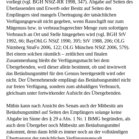
vorliegt (vgl. BGH NStZ-RR 1998, 347). Abgabe auf Seiten des
Überlassenden und Erwerb oder Besitz auf Seiten des
Empfängers sind mangels Übertragung der tatsächlichen
Verfügungsgewalt nicht gegeben, wenn Rauschgift nur zum
Mitgenuss bzw. in verbrauchsgerechter Menge zum sofortigen
Verbrauch an Ort und Stelle hingegeben wird (vgl. BGH StV
1992, 66; BayObLG NStZ 1990, 395; StV 1988, 206; OLG
Nürnberg StraFo 2006, 122; OLG München NStZ 2006, 579).
Bei einem solchen räumlich – zeitlichen und finalen
Zusammenhang bleibt die Verfügungsmacht bei dem
Übergebenden, weil dieser allein bestimmt, ob und inwieweit
das Betäubungsmittel für den Genuss bereitgestellt wird oder
nicht. Der Übernehmende empfängt das Betäubungsmittel nicht
zur freien Verfügung, sondern zum alsbaldigen Verbrauch,
gleichsam unter fortwirkender Aufsicht des Übergebenden.
Mithin kann nach Ansicht des Senats auch der Mitbesitz am
Betäubungsmittel auf Seiten des Empfängers solange keine
Abgabe im Sinne des § 29 a Abs. 1 Nr. 1 BtMG begründen, als
auch dem Übergeber noch Mitbesitz am Betäubungsmittel
zukommt, denn dann fehlt es immer noch an der vollständigen
Übertragung der tatsächlichen Verfügungsgewalt.