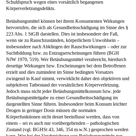
Schuldspruch wegen eines vorsätzlich begangenen
Körperverletzungsdelikts.
Betäubungsmittel können bei ihrem Konsumenten Wirkungen
hervorrufen, die sich als Gesundheitsschädigung im Sinne des §
223 Abs. 1 StGB darstellen. Dies ist insbesondere der Fall,
wenn sie zu Rauschzuständen, körperlichem Unwohlsein –
insbesondere nach Abklingen der Rauschwirkungen – oder zur
Suchtbildung bzw. zu Entzugserscheinungen führen (BGH
NJW 1970, 519). Wer Betäubungsmittel verabreicht, hierdurch
derartige Wirkungen bzw. Erscheinungen bei dem Betroffenen
erzielt und dies zumindest im Sinne bedingten Vorsatzes
zwingend in Kauf nimmt, verwirklicht daher den objektiven und
subjektiven Tatbestand der vorsätzlichen Körperverletzung.
Jedoch muss nicht jeder Betäubungsmittelkonsum bzw. jede
Betäubungsmittelgabe zu einer Gesundheitsschädigung im
dargestellten Sinne führen. Insbesondere beim Konsum leichter
Drogen in geringer Dosis müssen die normalen
Körperfunktionen nicht derart beeinflusst werden, dass von
einem – sei es auch nur vorübergehenden – pathologischen
Zustand (vgl. BGHSt 43, 346, 354 m.w.N.) gesprochen werden
kann. Wer bei der Verabreichung von Betäubungsmitteln nur