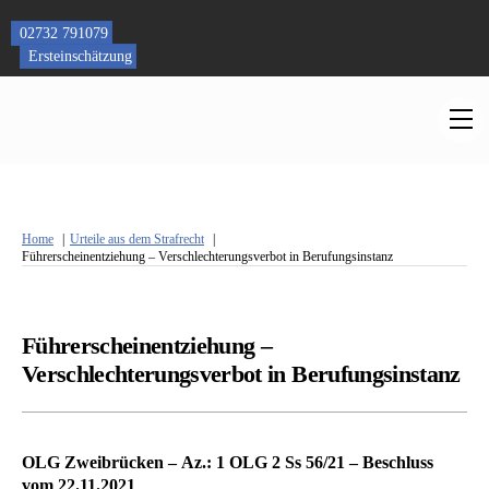
Skip
to
02732 791079
content
Ersteinschätzung
M
Home
Urteile aus dem Strafrecht
Führerscheinentziehung – Verschlechterungsverbot in Berufungsinstanz
Führerscheinentziehung –
Verschlechterungsverbot in Berufungsinstanz
OLG Zweibrücken – Az.: 1 OLG 2 Ss 56/21 – Beschluss
vom 22.11.2021