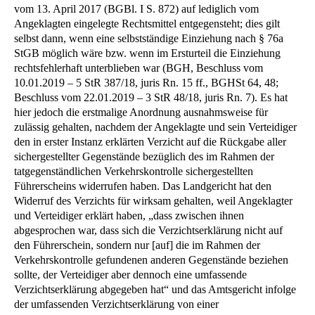
vom 13. April 2017 (BGBl. I S. 872) auf lediglich vom
Angeklagten eingelegte Rechtsmittel entgegensteht; dies gilt
selbst dann, wenn eine selbstständige Einziehung nach § 76a
StGB möglich wäre bzw. wenn im Ersturteil die Einziehung
rechtsfehlerhaft unterblieben war (BGH, Beschluss vom
10.01.2019 – 5 StR 387/18, juris Rn. 15 ff., BGHSt 64, 48;
Beschluss vom 22.01.2019 – 3 StR 48/18, juris Rn. 7). Es hat
hier jedoch die erstmalige Anordnung ausnahmsweise für
zulässig gehalten, nachdem der Angeklagte und sein Verteidiger
den in erster Instanz erklärten Verzicht auf die Rückgabe aller
sichergestellter Gegenstände bezüglich des im Rahmen der
tatgegenständlichen Verkehrskontrolle sichergestellten
Führerscheins widerrufen haben. Das Landgericht hat den
Widerruf des Verzichts für wirksam gehalten, weil Angeklagter
und Verteidiger erklärt haben, „dass zwischen ihnen
abgesprochen war, dass sich die Verzichtserklärung nicht auf
den Führerschein, sondern nur [auf] die im Rahmen der
Verkehrskontrolle gefundenen anderen Gegenstände beziehen
sollte, der Verteidiger aber dennoch eine umfassende
Verzichtserklärung abgegeben hat“ und das Amtsgericht infolge
der umfassenden Verzichtserklärung von einer