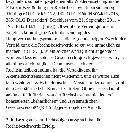
begründen, so hat er gegebenenfalls Wiedereinsetzung in die
Frist zur Begründung der Rechtsbeschwerde zu stellen (vgl.
Thüringer OLG VRS 122, 142; OLG Köln NStZ-RR 2015,
385; OLG Düsseldorf, Beschluss vom 21. September 2011 –
IV-3 RBs 133/11 – [juris]). Obwohl die Verteidigung zum
Ergebnis kommt, „die Nichtübersendung des
Hauptverhandlungsprotokolls“ diene „dem einzigen Zweck, der
Verteidigung die Rechtsbeschwerde so gut wie unmöglich zu
machen“ (RB S. 1), ist ein solcher Antrag nicht angebracht
worden. Dass ein solches Gesuch erfolgreich gewesen wäre, ist
allerdings auch fraglich. Denn ausweislich der
Rechtsmittelbegründung hat die Verteidigung ihr
Akteneinsichtsersuchen nicht wiederholt, und es wurde auch
kein weiterer – z. B. telefonischer – Versuch unternommen, mit
der Geschäftsstelle in Kontakt zu treten. Ohne dass es darauf
ankäme, fehlt für den von der Rechtsbeschwerde dennoch
konstatierten „beharrlichen“ und „systematischen
Gesetzesverstoß“ (RB S. 2) jeder objektive Anhalt.
2. In Bezug auf den Rechtsfolgenausspruch hat die
Rechtsbeschwerde Erfolg.