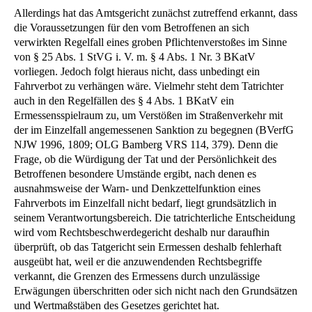
Allerdings hat das Amtsgericht zunächst zutreffend erkannt, dass
die Voraussetzungen für den vom Betroffenen an sich
verwirkten Regelfall eines groben Pflichtenverstoßes im Sinne
von § 25 Abs. 1 StVG i. V. m. § 4 Abs. 1 Nr. 3 BKatV
vorliegen. Jedoch folgt hieraus nicht, dass unbedingt ein
Fahrverbot zu verhängen wäre. Vielmehr steht dem Tatrichter
auch in den Regelfällen des § 4 Abs. 1 BKatV ein
Ermessensspielraum zu, um Verstößen im Straßenverkehr mit
der im Einzelfall angemessenen Sanktion zu begegnen (BVerfG
NJW 1996, 1809; OLG Bamberg VRS 114, 379). Denn die
Frage, ob die Würdigung der Tat und der Persönlichkeit des
Betroffenen besondere Umstände ergibt, nach denen es
ausnahmsweise der Warn- und Denkzettelfunktion eines
Fahrverbots im Einzelfall nicht bedarf, liegt grundsätzlich in
seinem Verantwortungsbereich. Die tatrichterliche Entscheidung
wird vom Rechtsbeschwerdegericht deshalb nur daraufhin
überprüft, ob das Tatgericht sein Ermessen deshalb fehlerhaft
ausgeübt hat, weil er die anzuwendenden Rechtsbegriffe
verkannt, die Grenzen des Ermessens durch unzulässige
Erwägungen überschritten oder sich nicht nach den Grundsätzen
und Wertmaßstäben des Gesetzes gerichtet hat.