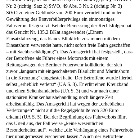
Nr. 2 (richtig: Satz 2) StVO, 49 Abs. 3 Nr. 2 (richtig: Nr. 3)
StVO zu einer Geldbuße von 200 Euro verurteilt und unter
Gewährung des Erstverbüßerprivilegs ein einmonatiges
Fahrverbot festgesetzt. Bei der Bemessung der Rechtsfolgen hat
das Gericht Nr. 135.2 BKat angewendet („Einem
Einsatzfahrzeug, das blaues Blinklicht zusammen mit dem
Einsatzhorn verwendet hatte, nicht sofort freie Bahn geschaffen
– mit Sachbeschädigung“). Das Amtsgericht hat festgestellt, dass
der Betroffene als Führer eines Motorrads mit einem
Rettungswagen der Berliner Feuerwehr kollidierte, der sich
zuvor „langsam mit eingeschaltetem Blaulicht und Martinshorn
in die Kreuzung“ eingetastet hatte. Der Betroffene wurde hierbei
selbst „erheblich verletzt“ (UA S. 3). Er erlitt einen Kreuzband-
und einen Seitenbandabriss (UA S. 3) und war nach einer
stationären Krankenhausbehandlung noch längere Zeit
arbeitsunfähig. Das Amtsgericht hat wegen der „erheblichen
Verletzungen“ nicht auf die Regelgeldbuße von 320 Euro
erkannt (UA S. 5). Bei der Begründung des Fahrverbots führt
das Urteil aus, der Fall weise „keine wesentlichen
Besonderheiten auf“, welche „die Verhängung eines Fahrverbots
hier unangemessen erscheinen lassen.“ Auch der Betroffene