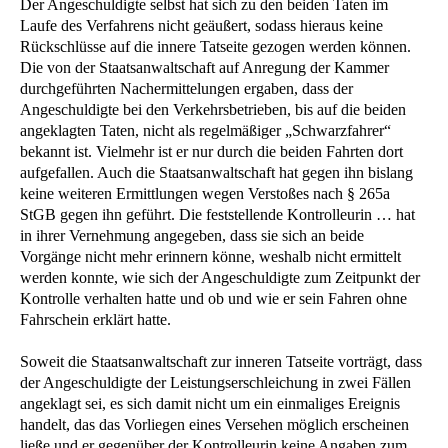
Der Angeschuldigte selbst hat sich zu den beiden Taten im
Laufe des Verfahrens nicht geäußert, sodass hieraus keine
Rückschlüsse auf die innere Tatseite gezogen werden können.
Die von der Staatsanwaltschaft auf Anregung der Kammer
durchgeführten Nachermittelungen ergaben, dass der
Angeschuldigte bei den Verkehrsbetrieben, bis auf die beiden
angeklagten Taten, nicht als regelmäßiger „Schwarzfahrer“
bekannt ist. Vielmehr ist er nur durch die beiden Fahrten dort
aufgefallen. Auch die Staatsanwaltschaft hat gegen ihn bislang
keine weiteren Ermittlungen wegen Verstoßes nach § 265a
StGB gegen ihn geführt. Die feststellende Kontrolleurin … hat
in ihrer Vernehmung angegeben, dass sie sich an beide
Vorgänge nicht mehr erinnern könne, weshalb nicht ermittelt
werden konnte, wie sich der Angeschuldigte zum Zeitpunkt der
Kontrolle verhalten hatte und ob und wie er sein Fahren ohne
Fahrschein erklärt hatte.
Soweit die Staatsanwaltschaft zur inneren Tatseite vorträgt, dass
der Angeschuldigte der Leistungserschleichung in zwei Fällen
angeklagt sei, es sich damit nicht um ein einmaliges Ereignis
handelt, das das Vorliegen eines Versehen möglich erscheinen
ließe und er gegenüber der Kontrolleurin keine Angaben zum