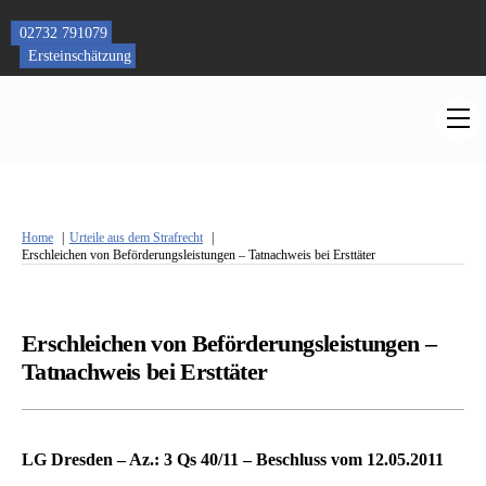
Skip
to
02732 791079
content
Ersteinschätzung
M
Home
Urteile aus dem Strafrecht
Erschleichen von Beförderungsleistungen – Tatnachweis bei Ersttäter
Erschleichen von Beförderungsleistungen –
Tatnachweis bei Ersttäter
LG Dresden – Az.: 3 Qs 40/11 – Beschluss vom 12.05.2011