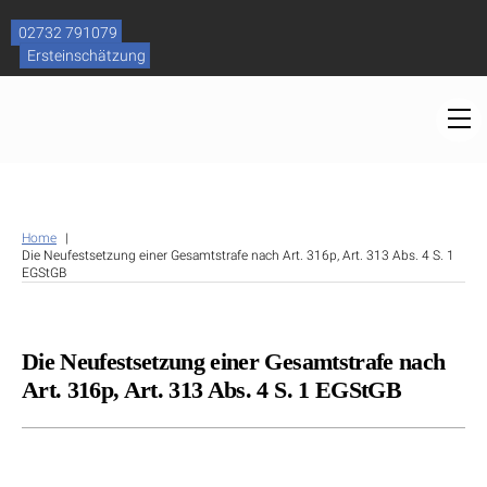
Skip
to
02732 791079
content
Ersteinschätzung
M
Home
Die Neufestsetzung einer Gesamtstrafe nach Art. 316p, Art. 313 Abs. 4 S. 1
EGStGB
Die Neufestsetzung einer Gesamtstrafe nach
Art. 316p, Art. 313 Abs. 4 S. 1 EGStGB