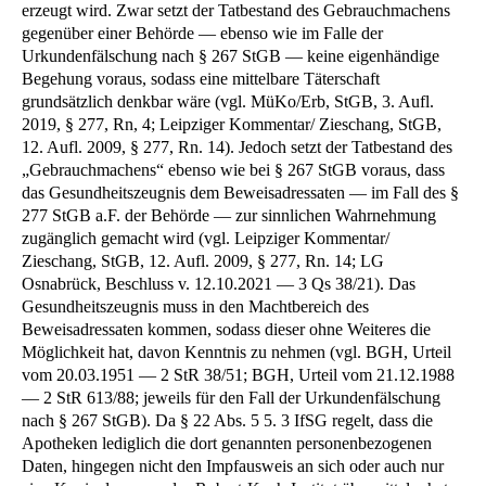
erzeugt wird. Zwar setzt der Tatbestand des Gebrauchmachens
gegenüber einer Behörde — ebenso wie im Falle der
Urkundenfälschung nach § 267 StGB — keine eigenhändige
Begehung voraus, sodass eine mittelbare Täterschaft
grundsätzlich denkbar wäre (vgl. MüKo/Erb, StGB, 3. Aufl.
2019, § 277, Rn, 4; Leipziger Kommentar/ Zieschang, StGB,
12. Aufl. 2009, § 277, Rn. 14). Jedoch setzt der Tatbestand des
„Gebrauchmachens“ ebenso wie bei § 267 StGB voraus, dass
das Gesundheitszeugnis dem Beweisadressaten — im Fall des §
277 StGB a.F. der Behörde — zur sinnlichen Wahrnehmung
zugänglich gemacht wird (vgl. Leipziger Kommentar/
Zieschang, StGB, 12. Aufl. 2009, § 277, Rn. 14; LG
Osnabrück, Beschluss v. 12.10.2021 — 3 Qs 38/21). Das
Gesundheitszeugnis muss in den Machtbereich des
Beweisadressaten kommen, sodass dieser ohne Weiteres die
Möglichkeit hat, davon Kenntnis zu nehmen (vgl. BGH, Urteil
vom 20.03.1951 — 2 StR 38/51; BGH, Urteil vom 21.12.1988
— 2 StR 613/88; jeweils für den Fall der Urkundenfälschung
nach § 267 StGB). Da § 22 Abs. 5 5. 3 IfSG regelt, dass die
Apotheken lediglich die dort genannten personenbezogenen
Daten, hingegen nicht den Impfausweis an sich oder auch nur