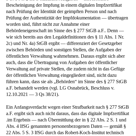
Bescheinigung der Impfung in einem digitalen Impfzertifikat
nach Prüfung der Identität der geimpften Person und nach
Prüfung der Authentizität der Impfdokumentation — übertragen
worden sind, führt nicht zur Annahme einer
Behördeneigenschaft im Sinne des § 277 StGB a.F.. Denn —
wie sich bereits aus den Legaldefinitionen des § 11 Abs. 1 Nr.
2c) und Nr. 4a) StGB ergibt — differenziert der Gesetzgeber
zwischen Behörden und sonstigen Stellen, die Aufgaben der
öffentlichen Verwaltung wahrnehmen. Daraus ergibt sich aber
auch, dass die Übertragung von Aufgaben der öffentlicher
Verwaltung auf private Stellen, die zudem nicht in das Gefüge
der öffentlichen Verwaltung eingegliedert sind, nicht dazu
führen kann, dass sie als „Behörden“ im Sinne des § 277 StGB
a.F. behandelt werden (vgl. LG Osnabrück, Beschluss v.
12.10.2021 — 3 Qs 38/21).
Ein Anfangsverdacht wegen einer Strafbarkeit nach § 277 StGB
a.F. ergibt sich auch nicht daraus, dass das digitale Impfzertifikat
.im Ergebnis — nach Übermittlung der in § 22 Abs. 2 S. 1 und
Abs. 4 IfSG genannten personenbezogenen Daten — gemäß §
22 Abs. 5 S. 3 IfSG durch das Robert-Koch-Institut technisch