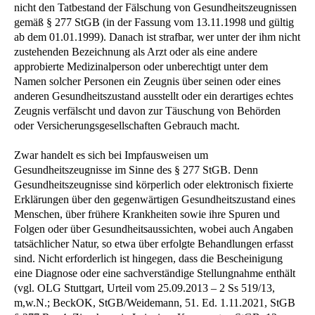
nicht den Tatbestand der Fälschung von Gesundheitszeugnissen
gemäß § 277 StGB (in der Fassung vom 13.11.1998 und gültig
ab dem 01.01.1999). Danach ist strafbar, wer unter der ihm nicht
zustehenden Bezeichnung als Arzt oder als eine andere
approbierte Medizinalperson oder unberechtigt unter dem
Namen solcher Personen ein Zeugnis über seinen oder eines
anderen Gesundheitszustand ausstellt oder ein derartiges echtes
Zeugnis verfälscht und davon zur Täuschung von Behörden
oder Versicherungsgesellschaften Gebrauch macht.
Zwar handelt es sich bei Impfausweisen um
Gesundheitszeugnisse im Sinne des § 277 StGB. Denn
Gesundheitszeugnisse sind körperlich oder elektronisch fixierte
Erklärungen über den gegenwärtigen Gesundheitszustand eines
Menschen, über frühere Krankheiten sowie ihre Spuren und
Folgen oder über Gesundheitsaussichten, wobei auch Angaben
tatsächlicher Natur, so etwa über erfolgte Behandlungen erfasst
sind. Nicht erforderlich ist hingegen, dass die Bescheinigung
eine Diagnose oder eine sachverständige Stellungnahme enthält
(vgl. OLG Stuttgart, Urteil vom 25.09.2013 – 2 Ss 519/13,
m,w.N.; BeckOK, StGB/Weidemann, 51. Ed. 1.11.2021, StGB