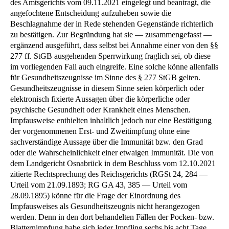
des Amtsgerichts vom 09.11.2021 eingelegt und beantragt, die
angefochtene Entscheidung aufzuheben sowie die
Beschlagnahme der in Rede stehenden Gegenstände richterlich
zu bestätigen. Zur Begründung hat sie — zusammengefasst —
ergänzend ausgeführt, dass selbst bei Annahme einer von den §§
277 ff. StGB ausgehenden Sperrwirkung fraglich sei, ob diese
im vorliegenden Fall auch eingreife. Eine solche könne allenfalls
für Gesundheitszeugnisse im Sinne des § 277 StGB gelten.
Gesundheitszeugnisse in diesem Sinne seien körperlich oder
elektronisch fixierte Aussagen über die körperliche oder
psychische Gesundheit oder Krankheit eines Menschen.
Impfausweise enthielten inhaltlich jedoch nur eine Bestätigung
der vorgenommenen Erst- und Zweitimpfung ohne eine
sachverständige Aussage über die Immunität bzw. den Grad
oder die Wahrscheinlichkeit einer etwaigen Immunität. Die von
dem Landgericht Osnabrück in dem Beschluss vom 12.10.2021
zitierte Rechtsprechung des Reichsgerichts (RGSt 24, 284 —
Urteil vom 21.09.1893; RG GA 43, 385 — Urteil vom
28.09.1895) könne für die Frage der Einordnung des
Impfausweises als Gesundheitszeugnis nicht herangezogen
werden. Denn in den dort behandelten Fällen der Pocken- bzw.
Blatternimpfung habe sich jeder Impfling sechs bis acht Tage