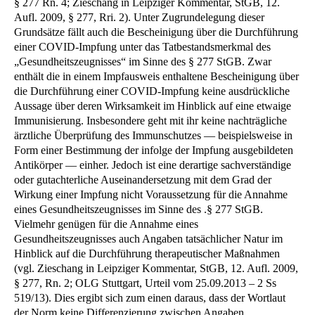
§ 277 Rn. 4; Zieschang in Leipziger Kommentar, StGB, 12.
Aufl. 2009, § 277, Rri. 2). Unter Zugrundelegung dieser
Grundsätze fällt auch die Bescheinigung über die Durchführung
einer COVID-Impfung unter das Tatbestandsmerkmal des
„Gesundheitszeugnisses“ im Sinne des § 277 StGB. Zwar
enthält die in einem Impfausweis enthaltene Bescheinigung über
die Durchführung einer COVID-Impfung keine ausdrückliche
Aussage über deren Wirksamkeit im Hinblick auf eine etwaige
Immunisierung. Insbesondere geht mit ihr keine nachträgliche
ärztliche Überprüfung des Immunschutzes — beispielsweise in
Form einer Bestimmung der infolge der Impfung ausgebildeten
Antikörper — einher. Jedoch ist eine derartige sachverständige
oder gutachterliche Auseinandersetzung mit dem Grad der
Wirkung einer Impfung nicht Voraussetzung für die Annahme
eines Gesundheitszeugnisses im Sinne des .§ 277 StGB.
Vielmehr genügen für die Annahme eines
Gesundheitszeugnisses auch Angaben tatsächlicher Natur im
Hinblick auf die Durchführung therapeutischer Maßnahmen
(vgl. Zieschang in Leipziger Kommentar, StGB, 12. Aufl. 2009,
§ 277, Rn. 2; OLG Stuttgart, Urteil vom 25.09.2013 – 2 Ss
519/13). Dies ergibt sich zum einen daraus, dass der Wortlaut
der Norm keine Differenzierung zwischen Angaben