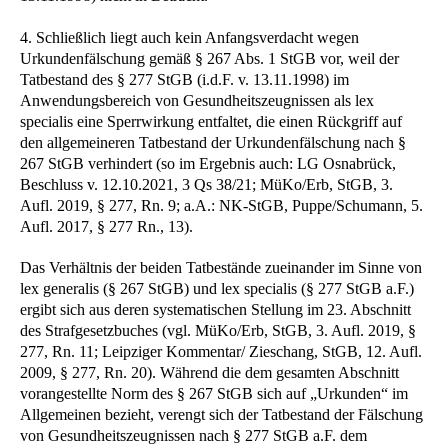
4. Schließlich liegt auch kein Anfangsverdacht wegen
Urkundenfälschung gemäß § 267 Abs. 1 StGB vor, weil der
Tatbestand des § 277 StGB (i.d.F. v. 13.11.1998) im
Anwendungsbereich von Gesundheitszeugnissen als lex
specialis eine Sperrwirkung entfaltet, die einen Rückgriff auf
den allgemeineren Tatbestand der Urkundenfälschung nach §
267 StGB verhindert (so im Ergebnis auch: LG Osnabrück,
Beschluss v. 12.10.2021, 3 Qs 38/21; MüKo/Erb, StGB, 3.
Aufl. 2019, § 277, Rn. 9; a.A.: NK-StGB, Puppe/Schumann, 5.
Aufl. 2017, § 277 Rn., 13).
Das Verhältnis der beiden Tatbestände zueinander im Sinne von
lex generalis (§ 267 StGB) und lex specialis (§ 277 StGB a.F.)
ergibt sich aus deren systematischen Stellung im 23. Abschnitt
des Strafgesetzbuches (vgl. MüKo/Erb, StGB, 3. Aufl. 2019, §
277, Rn. 11; Leipziger Kommentar/ Zieschang, StGB, 12. Aufl.
2009, § 277, Rn. 20). Während die dem gesamten Abschnitt
vorangestellte Norm des § 267 StGB sich auf „Urkunden“ im
Allgemeinen bezieht, verengt sich der Tatbestand der Fälschung
von Gesundheitszeugnissen nach § 277 StGB a.F. dem