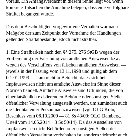
voraus. Ein Anfangsverdacht in diesem Sinne liegt vor, wenn
konkrete Tatsachen die Annahme belegen, dass eine verfolgbare
Straftat begangen wurde.
Das dem Beschuldigten vorgeworfene Verhalten war nach
Maßgabe der zum Zeitpunkt der Vornahme der Handlungen
geltenden Straftatbestände jedoch nicht strafbar.
1. Eine Strafbarkeit nach den §§ 275, 276 StGB wegen der
Vorbereitung der Fälschung von amtlichen Ausweisen bzw.
wegen des Verschaffens von falschen amtlichen Ausweisen —
jeweils in der Fassung vom 13.11.1998 und gültig ab dem
0:1.01.1999 — kam nicht in Betracht, da es sich bei
Impfausweisen nicht um amtliche Ausweise im Sinne dieser
Normen handelt. Amtliche Ausweise sind Urkunden, die von
einer tatsächlich existierenden Behörde oder sonstigen Stelle
öffentlicher Verwaltung ausgestellt werden, um zumindest auch
die Identität einer Person nachzuweisen (vgl. OLG Köln,
Beschluss vom 06.10.2009 — 81 Ss 43/09; OLG Bamberg,
Urteil vom 14.05.2014 – 3 Ss 50/14). Da das Ausstellen von
Impfausweisen nicht Behörden oder sonstigen Stellen der
öffentlichen Verwaltung vorbehalten ist, sondern vielmehr auch