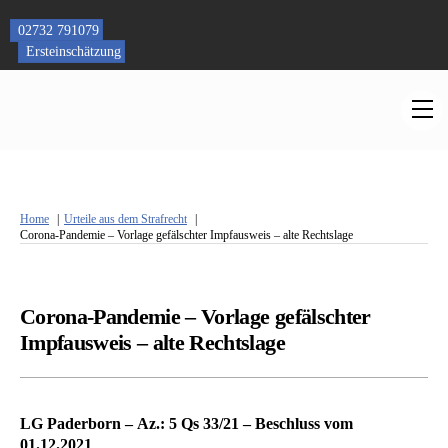
Skip
to
02732 791079
content
Ersteinschätzung
M
Home
Urteile aus dem Strafrecht
Corona-Pandemie – Vorlage gefälschter Impfausweis – alte Rechtslage
Corona-Pandemie – Vorlage gefälschter
Impfausweis – alte Rechtslage
LG Paderborn – Az.: 5 Qs 33/21 – Beschluss vom
01.12.2021