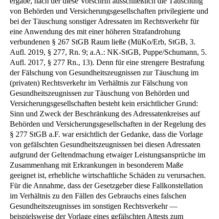
ergäbe, nach der diese Vorschrift ausschließlich die Täuschung
von Behörden und Versicherungsgesellschaften privilegierte und
bei der Täuschung sonstiger Adressaten im Rechtsverkehr für
eine Anwendung des mit einer höheren Strafandrohung
verbundenen § 267 StGB Raum ließe (MüKo/Erb, StGB, 3.
Aufl. 2019, § 277, Rn. 9; a.A.: NK-StGB, Puppe/Schumann, 5.
Aufl. 2017, § 277 Rn., 13). Denn für eine strengere Bestrafung
der Fälschung von Gesundheitszeugnissen zur Täuschung im
(privaten) Rechtsverkehr im Verhältnis zur Fälschung von
Gesundheitszeugnissen zur Täuschung von Behörden und
Versicherungsgesellschaften besteht kein ersichtlicher Grund:
Sinn und Zweck der Beschränkung des Adressatenkreises auf
Behörden und Versicherungsgesellschaften in der Regelung des
§ 277 StGB a.F. war ersichtlich der Gedanke, dass die Vorlage
von gefälschten Gesundheitszeugnissen bei diesen Adressaten
aufgrund der Geltendmachung etwaiger Leistungsansprüche im
Zusammenhang mit Erkrankungen in besonderem Maße
geeignet ist, erhebliche wirtschaftliche Schäden zu verursachen.
Für die Annahme, dass der Gesetzgeber diese Fallkonstellation
im Verhältnis zu den Fällen des Gebrauchs eines falschen
Gesundheitszeugnisses im sonstigen Rechtsverkehr —
beispielsweise der Vorlage eines gefälschten Attests zum