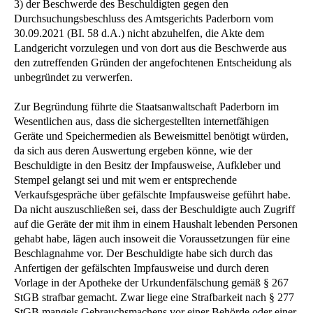
3) der Beschwerde des Beschuldigten gegen den
Durchsuchungsbeschluss des Amtsgerichts Paderborn vom
30.09.2021 (BI. 58 d.A.) nicht abzuhelfen, die Akte dem
Landgericht vorzulegen und von dort aus die Beschwerde aus
den zutreffenden Gründen der angefochtenen Entscheidung als
unbegründet zu verwerfen.
Zur Begründung führte die Staatsanwaltschaft Paderborn im
Wesentlichen aus, dass die sichergestellten internetfähigen
Geräte und Speichermedien als Beweismittel benötigt würden,
da sich aus deren Auswertung ergeben könne, wie der
Beschuldigte in den Besitz der Impfausweise, Aufkleber und
Stempel gelangt sei und mit wem er entsprechende
Verkaufsgespräche über gefälschte Impfausweise geführt habe.
Da nicht auszuschließen sei, dass der Beschuldigte auch Zugriff
auf die Geräte der mit ihm in einem Haushalt lebenden Personen
gehabt habe, lägen auch insoweit die Voraussetzungen für eine
Beschlagnahme vor. Der Beschuldigte habe sich durch das
Anfertigen der gefälschten Impfausweise und durch deren
Vorlage in der Apotheke der Urkundenfälschung gemäß § 267
StGB strafbar gemacht. Zwar liege eine Strafbarkeit nach § 277
StGB mangels Gebrauchsmachens vor einer Behörde oder einer