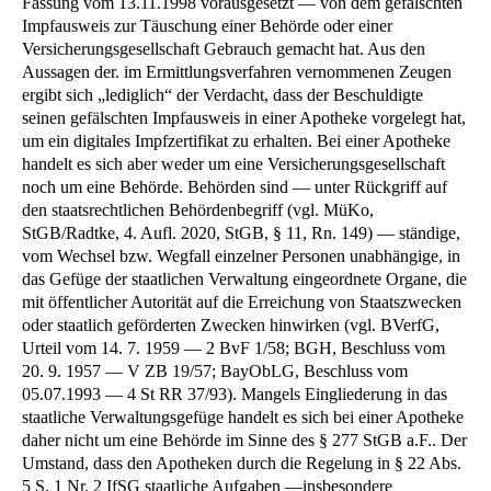
Fassung vom 13.11.1998 vorausgesetzt — von dem gefälschten
Impfausweis zur Täuschung einer Behörde oder einer
Versicherungsgesellschaft Gebrauch gemacht hat. Aus den
Aussagen der. im Ermittlungsverfahren vernommenen Zeugen
ergibt sich „lediglich“ der Verdacht, dass der Beschuldigte
seinen gefälschten Impfausweis in einer Apotheke vorgelegt hat,
um ein digitales Impfzertifikat zu erhalten. Bei einer Apotheke
handelt es sich aber weder um eine Versicherungsgesellschaft
noch um eine Behörde. Behörden sind — unter Rückgriff auf
den staatsrechtlichen Behördenbegriff (vgl. MüKo,
StGB/Radtke, 4. Aufl. 2020, StGB, § 11, Rn. 149) — ständige,
vom Wechsel bzw. Wegfall einzelner Personen unabhängige, in
das Gefüge der staatlichen Verwaltung eingeordnete Organe, die
mit öffentlicher Autorität auf die Erreichung von Staatszwecken
oder staatlich geförderten Zwecken hinwirken (vgl. BVerfG,
Urteil vom 14. 7. 1959 — 2 BvF 1/58; BGH, Beschluss vom
20. 9. 1957 — V ZB 19/57; BayObLG, Beschluss vom
05.07.1993 — 4 St RR 37/93). Mangels Eingliederung in das
staatliche Verwaltungsgefüge handelt es sich bei einer Apotheke
daher nicht um eine Behörde im Sinne des § 277 StGB a.F.. Der
Umstand, dass den Apotheken durch die Regelung in § 22 Abs.
5 S. 1 Nr. 2 IfSG staatliche Aufgaben —insbesondere