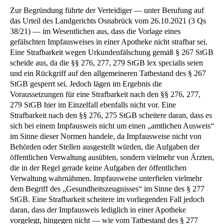
Zur Begründung führte der Verteidiger — unter Berufung auf
das Urteil des Landgerichts Osnabrück vom 26.10.2021 (3 Qs
38/21) — im Wesentlichen aus, dass die Vorlage eines
gefälschten Impfausweises in einer Apotheke nicht strafbar sei.
Eine Strafbarkeit wegen Urkundenfälschung gemäß § 267 StGB
scheide aus, da die §§ 276, 277, 279 StGB lex specialis seien
und ein Rückgriff auf den allgemeineren Tatbestand des § 267
StGB gesperrt sei. Jedoch lägen im Ergebnis die
Voraussetzungen für eine Strafbarkeit nach den §§ 276, 277,
279 StGB hier im Einzelfall ebenfalls nicht vor. Eine
Strafbarkeit nach den §§ 276, 275 StGB scheitere daran, dass es
sich bei einem Impfausweis nicht um einen „amtlichen Ausweis“
im Sinne dieser Normen handele, da Impfausweise nicht von
Behörden oder Stellen ausgestellt würden, die Aufgaben der
öffentlichen Verwaltung ausübten, sondern vielmehr von Ärzten,
die in der Regel gerade keine Aufgaben der öffentlichen
Verwaltung wahrnähmen. Impfausweise unterfielen vielmehr
dem Begriff des „Gesundheitszeugnisses“ im Sinne des § 277
StGB. Eine Strafbarkeit scheitere im vorliegenden Fall jedoch
daran, dass der Impfausweis lediglich in einer Apotheke
vorgelegt, hingegen nicht — wie vom Tatbestand des § 277