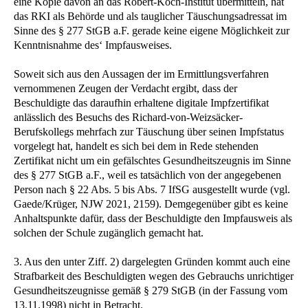
eine Kopie davon an das Robert-Koch-Institut übermitteln, hat
das RKI als Behörde und als tauglicher Täuschungsadressat im
Sinne des § 277 StGB a.F. gerade keine eigene Möglichkeit zur
Kenntnisnahme des‘ Impfausweises.
Soweit sich aus den Aussagen der im Ermittlungsverfahren
vernommenen Zeugen der Verdacht ergibt, dass der
Beschuldigte das daraufhin erhaltene digitale Impfzertifikat
anlässlich des Besuchs des Richard-von-Weizsäcker-
Berufskollegs mehrfach zur Täuschung über seinen Impfstatus
vorgelegt hat, handelt es sich bei dem in Rede stehenden
Zertifikat nicht um ein gefälschtes Gesundheitszeugnis im Sinne
des § 277 StGB a.F., weil es tatsächlich von der angegebenen
Person nach § 22 Abs. 5 bis Abs. 7 IfSG ausgestellt wurde (vgl.
Gaede/Krüger, NJW 2021, 2159). Demgegenüber gibt es keine
Anhaltspunkte dafür, dass der Beschuldigte den Impfausweis als
solchen der Schule zugänglich gemacht hat.
3. Aus den unter Ziff. 2) dargelegten Gründen kommt auch eine
Strafbarkeit des Beschuldigten wegen des Gebrauchs unrichtiger
Gesundheitszeugnisse gemäß § 279 StGB (in der Fassung vom
13.11.1998) nicht in Betracht.