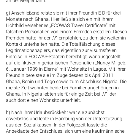
an der Reeperbahn.
g) Anschließend reiste sie mit ihrer Freundin E D für drei
Monate nach Ghana. Hier ließ sie sich ein mit ihrem
Lichtbild versehenes „ECOWAS Travel Certificate“ mit
falschen Personalien von einem Fremden erstellen. Diesen
Fremden hatte ihr der „V“ empfohlen, zu dem sie weiterhin
Kontakt unterhalten hatte. Die Totalfälschung dieses
Legitimationspapiers, das eigentlich zur visumsfreien
Einreise in ECOWAS-Staaten berechtigt, war ausgestellt
auf die fiktiven nigerianischen Personalien „Nancy M, geb.
6. Januar 1989 in Eleme“ mit Wohnsitz in Lagos. Mit ihrer
Freundin bereiste sie im Zuge dessen bis April 2011
Ghana, Benin und Togo sowie zum Abschluss Nigeria. Die
meiste Zeit wohnten beide bei Familienangehörigen in
Ghana. In Nigeria lebten sie für einige Zeit bei „V“, der
auch dort einen Wohnsitz unterhielt.
h) Nach ihrer Urlaubsrückkehr war sie zunächst
erwerbslos und lebte in Hamburg von der Unterstützung
aus den Sozialkassen. In der Folgezeit fasste die
Angeklagte den Entschluss, sich um eine kaufmännische