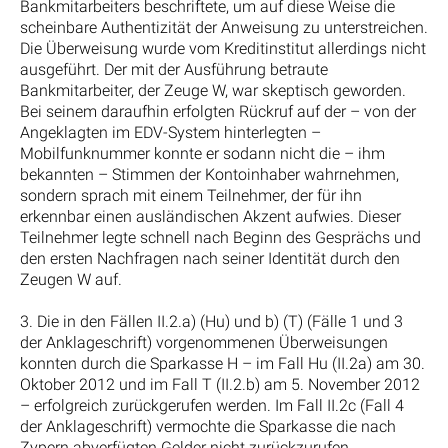
Bankmitarbeiters beschriftete, um auf diese Weise die
scheinbare Authentizität der Anweisung zu unterstreichen.
Die Überweisung wurde vom Kreditinstitut allerdings nicht
ausgeführt. Der mit der Ausführung betraute
Bankmitarbeiter, der Zeuge W, war skeptisch geworden.
Bei seinem daraufhin erfolgten Rückruf auf der – von der
Angeklagten im EDV-System hinterlegten –
Mobilfunknummer konnte er sodann nicht die – ihm
bekannten – Stimmen der Kontoinhaber wahrnehmen,
sondern sprach mit einem Teilnehmer, der für ihn
erkennbar einen ausländischen Akzent aufwies. Dieser
Teilnehmer legte schnell nach Beginn des Gesprächs und
den ersten Nachfragen nach seiner Identität durch den
Zeugen W auf.
3. Die in den Fällen II.2.a) (Hu) und b) (T) (Fälle 1 und 3
der Anklageschrift) vorgenommenen Überweisungen
konnten durch die Sparkasse H – im Fall Hu (II.2a) am 30.
Oktober 2012 und im Fall T (II.2.b) am 5. November 2012
– erfolgreich zurückgerufen werden. Im Fall II.2c (Fall 4
der Anklageschrift) vermochte die Sparkasse die nach
Zypern abverfügten Gelder nicht zurückzurufen.