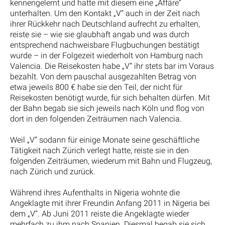
kennengelernt und hatte mit diesem eine „Affäre“
unterhalten. Um den Kontakt „V“ auch in der Zeit nach
ihrer Rückkehr nach Deutschland aufrecht zu erhalten,
reiste sie – wie sie glaubhaft angab und was durch
entsprechend nachweisbare Flugbuchungen bestätigt
wurde – in der Folgezeit wiederholt von Hamburg nach
Valencia. Die Reisekosten habe „V“ ihr stets bar im Voraus
bezahlt. Von dem pauschal ausgezahlten Betrag von
etwa jeweils 800 € habe sie den Teil, der nicht für
Reisekosten benötigt wurde, für sich behalten dürfen. Mit
der Bahn begab sie sich jeweils nach Köln und flog von
dort in den folgenden Zeiträumen nach Valencia.
Weil „V“ sodann für einige Monate seine geschäftliche
Tätigkeit nach Zürich verlegt hatte, reiste sie in den
folgenden Zeiträumen, wiederum mit Bahn und Flugzeug,
nach Zürich und zurück.
Während ihres Aufenthalts in Nigeria wohnte die
Angeklagte mit ihrer Freundin Anfang 2011 in Nigeria bei
dem „V“. Ab Juni 2011 reiste die Angeklagte wieder
mehrfach zu ihm nach Spanien. Diesmal begab sie sich