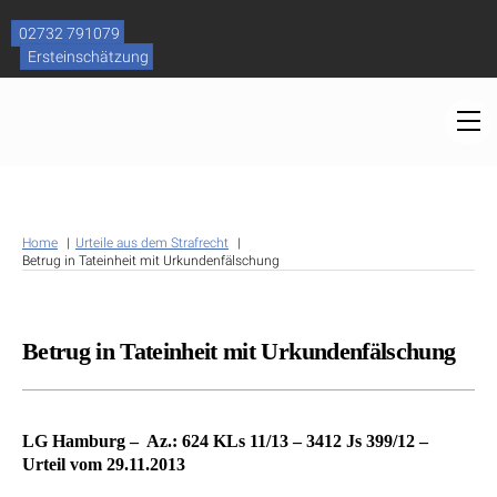
Skip
to
02732 791079
content
Ersteinschätzung
M
Home
Urteile aus dem Strafrecht
Betrug in Tateinheit mit Urkundenfälschung
Betrug in Tateinheit mit Urkundenfälschung
LG Hamburg – Az.: 624 KLs 11/13 – 3412 Js 399/12 –
Urteil vom 29.11.2013