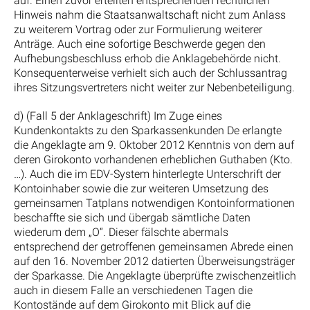
auf. Einen zuvor erteilten entsprechenden rechtlichen
Hinweis nahm die Staatsanwaltschaft nicht zum Anlass
zu weiterem Vortrag oder zur Formulierung weiterer
Anträge. Auch eine sofortige Beschwerde gegen den
Aufhebungsbeschluss erhob die Anklagebehörde nicht.
Konsequenterweise verhielt sich auch der Schlussantrag
ihres Sitzungsvertreters nicht weiter zur Nebenbeteiligung.
d) (Fall 5 der Anklageschrift) Im Zuge eines
Kundenkontakts zu den Sparkassenkunden De erlangte
die Angeklagte am 9. Oktober 2012 Kenntnis von dem auf
deren Girokonto vorhandenen erheblichen Guthaben (Kto.
…). Auch die im EDV-System hinterlegte Unterschrift der
Kontoinhaber sowie die zur weiteren Umsetzung des
gemeinsamen Tatplans notwendigen Kontoinformationen
beschaffte sie sich und übergab sämtliche Daten
wiederum dem „O“. Dieser fälschte abermals
entsprechend der getroffenen gemeinsamen Abrede einen
auf den 16. November 2012 datierten Überweisungsträger
der Sparkasse. Die Angeklagte überprüfte zwischenzeitlich
auch in diesem Falle an verschiedenen Tagen die
Kontostände auf dem Girokonto mit Blick auf die