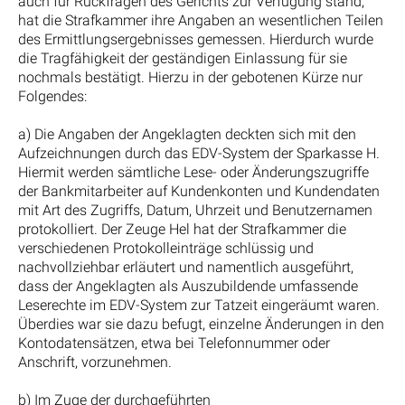
auch für Rückfragen des Gerichts zur Verfügung stand,
hat die Strafkammer ihre Angaben an wesentlichen Teilen
des Ermittlungsergebnisses gemessen. Hierdurch wurde
die Tragfähigkeit der geständigen Einlassung für sie
nochmals bestätigt. Hierzu in der gebotenen Kürze nur
Folgendes:
a) Die Angaben der Angeklagten deckten sich mit den
Aufzeichnungen durch das EDV-System der Sparkasse H.
Hiermit werden sämtliche Lese- oder Änderungszugriffe
der Bankmitarbeiter auf Kundenkonten und Kundendaten
mit Art des Zugriffs, Datum, Uhrzeit und Benutzernamen
protokolliert. Der Zeuge Hel hat der Strafkammer die
verschiedenen Protokolleinträge schlüssig und
nachvollziehbar erläutert und namentlich ausgeführt,
dass der Angeklagten als Auszubildende umfassende
Leserechte im EDV-System zur Tatzeit eingeräumt waren.
Überdies war sie dazu befugt, einzelne Änderungen in den
Kontodatensätzen, etwa bei Telefonnummer oder
Anschrift, vorzunehmen.
b) Im Zuge der durchgeführten