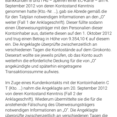
Bankkunden B und I Hu – Sperren einer EC-Karte – am 4.
September 2012 von deren Kontostand Kenntnis
genommen hatte (Kto.-Nr. …), gab sie Abrede gemäß die
für den Tatplan notwendigen Informationen an den „O“
weiter (Fall 1 der Anklageschrift). Dieser füllte sodann
einen Überweisungsträger mit den Personalien dieser
Kontoinhaber aus, datierte diesen auf den 1. Oktober 2012
und trug einen Betrag in Höhe von 9.354,10 € auf diesem
ein. Die Angeklagte überprüfte zwischenzeitlich an
verschiedenen Tagen die Kontostände auf dem Girokonto.
Dieserart wollte sie jeweils prüfen, ob das Konto auch
weiterhin die erforderliche Deckung für die von „O“
angekündigte und späterhin eingetragene
Transaktionssumme aufwies.
Im Zuge eines Kundenkontakts mit der Kontoinhaberin C
T (Kto. …) nahm die Angeklagte am 20. September 2012
von deren Kontostand Kenntnis (Fall 2 der
Anklageschrift). Wiederum übermittelte sie die für die
anstehende Fälschung des Überweisungsträgers
notwendigen Informationen an „O“. Die Angeklagte
überprüfte zwischenzeitlich an verschiedenen Tagen die