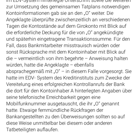
im EDV-System hinterlegte Unterschrift sowie die weiteren
zur Umsetzung des gemeinsamen Tatplans notwendigen
Kontoinformationen gab sie an den „O“ weiter. Die
Angeklagte überprüfte zwischenzeitlich an verschiedenen
Tagen die Kontostände auf dem Girokonto mit Blick auf
die erforderliche Deckung für die von „O“ angekündigte
und späterhin eingetragene Transaktionssumme. Für den
Fall, dass Bankmitarbeiter misstrauisch würden oder
sonst Rücksprache mit dem Kontoinhaber mit Blick auf
die – vermeintlich von ihm begehrte – Anweisung halten
würden, hatte die Angeklagte – ebenfalls
absprachegemäß mit „O“ – in diesem Falle vorgesorgt. Sie
hatte im EDV- System des Kreditinstituts zum Zwecke der
Vereitelung eines erfolgreichen Kontrollanrufs der Bank
die dort für den Kontoinhaber A hinterlegten Angaben über
seine telefonische Erreichbarkeit gegen eine
Mobilfunknummer ausgetauscht, die ihr „O“ genannt
hatte. Etwaige fernmündliche Rückfragen der
Bankangestellten zu den Überweisungen sollten so auf
diese Weise unmittelbar bei diesem oder anderen
Tatbeteiligten auflaufen.