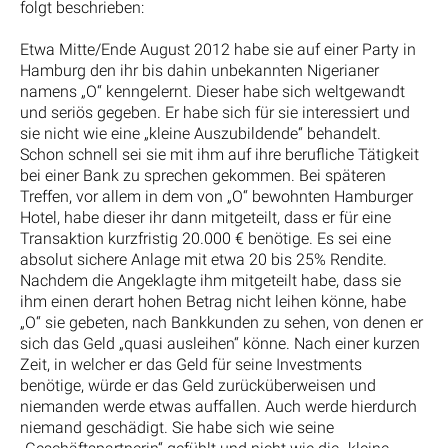
folgt beschrieben:
Etwa Mitte/Ende August 2012 habe sie auf einer Party in
Hamburg den ihr bis dahin unbekannten Nigerianer
namens „O“ kenngelernt. Dieser habe sich weltgewandt
und seriös gegeben. Er habe sich für sie interessiert und
sie nicht wie eine „kleine Auszubildende“ behandelt.
Schon schnell sei sie mit ihm auf ihre berufliche Tätigkeit
bei einer Bank zu sprechen gekommen. Bei späteren
Treffen, vor allem in dem von „O“ bewohnten Hamburger
Hotel, habe dieser ihr dann mitgeteilt, dass er für eine
Transaktion kurzfristig 20.000 € benötige. Es sei eine
absolut sichere Anlage mit etwa 20 bis 25% Rendite.
Nachdem die Angeklagte ihm mitgeteilt habe, dass sie
ihm einen derart hohen Betrag nicht leihen könne, habe
„O“ sie gebeten, nach Bankkunden zu sehen, von denen er
sich das Geld „quasi ausleihen“ könne. Nach einer kurzen
Zeit, in welcher er das Geld für seine Investments
benötige, würde er das Geld zurücküberweisen und
niemanden werde etwas auffallen. Auch werde hierdurch
niemand geschädigt. Sie habe sich wie seine