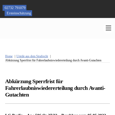
Skip
to
02732 791079
content
Ersteinschätzung
M
Home
Urteile aus dem Strafrecht
Abkürzung Sperrfrist für Fahrerlaubniswiedererteilung durch Avanti-Gutachten
Abkürzung Sperrfrist für
Fahrerlaubniswiedererteilung durch Avanti-
Gutachten