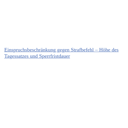
Einspruchsbeschränkung gegen Strafbefehl – Höhe des
Tagessatzes und Sperrfristdauer