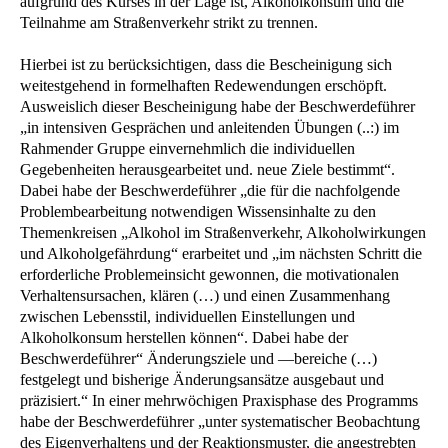
aufgrund des Kurses in der Lage ist, Alkoholkonsum und die
Teilnahme am Straßenverkehr strikt zu trennen.
Hierbei ist zu berücksichtigen, dass die Bescheinigung sich
weitestgehend in formelhaften Redewendungen erschöpft.
Ausweislich dieser Bescheinigung habe der Beschwerdeführer
„in intensiven Gesprächen und anleitenden Übungen (..:) im
Rahmender Gruppe einvernehmlich die individuellen
Gegebenheiten herausgearbeitet und. neue Ziele bestimmt“.
Dabei habe der Beschwerdeführer „die für die nachfolgende
Problembearbeitung notwendigen Wissensinhalte zu den
Themenkreisen „Alkohol im Straßenverkehr, Alkoholwirkungen
und Alkoholgefährdung“ erarbeitet und „im nächsten Schritt die
erforderliche Problemeinsicht gewonnen, die motivationalen
Verhaltensursachen, klären (…) und einen Zusammenhang
zwischen Lebensstil, individuellen Einstellungen und
Alkoholkonsum herstellen können“. Dabei habe der
Beschwerdeführer“ Änderungsziele und —bereiche (…)
festgelegt und bisherige Änderungsansätze ausgebaut und
präzisiert.“ In einer mehrwöchigen Praxisphase des Programms
habe der Beschwerdeführer „unter systematischer Beobachtung
des Eigenverhaltens und der Reaktionsmuster, die angestrebten