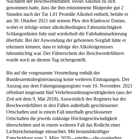
Nachdem der Beschwerdeführer. soviel Alkohol zu sich
genommen hatte, dass die ihm entnommene Blutprobe gut 2
Stunden nach der Tat 1,01 Promille Alkohol enthielt, befuhr er
am 30. Oktober 2021 mit seinem Pkw den Kladower Damm,
wobei er infolge seiner alkoholbedingten Fahruntüchtigkeit
Schlangenlinien fuhr und wiederholt die Fahrbahnmarkierung
überfuhr. Bei der Anwendung der gebotenen Sorgfalt hätte er
erkennen können, dass er infolge des Alkoholgenusses
fahruntüchtig war. Der Führerschein des Beschwerdeführers
wurde noch an diesem Tag sichergestellt.
Bis auf die vorgenannte Verurteilung enthält der
Bundeszentralregisterauszug keine weiteren Eintragungen. Der
Auszug aus dem Fahreignungsregister vom 10. November. 2021
offenbart insgesamt fünf Verkehrsordnungswidrigkeiten (aus der
Zeit seit dem 9. Mai 2018). Ausweislich des Registers hat der
Beschwerdeführer in drei Fällen außerhalb geschlossener
Ortschaften und in einem Fall innerhalb geschlossener
Ortschaften die jeweils zulässige Höchstgeschwindigkeit
überschritten und in einem weiteren Fall das Rotlicht einer
Lichtzeichenanlage missachtet. Mit bestandskräftiger
Entscheidung vom 3. März 2020—erteilte—die-zuständige