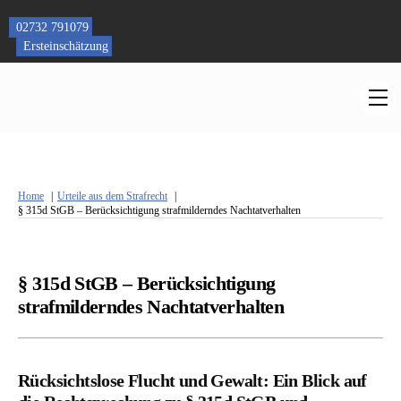
Skip
to
02732 791079
content
Ersteinschätzung
M
Home
Urteile aus dem Strafrecht
§ 315d StGB – Berücksichtigung strafmilderndes Nachtatverhalten
§ 315d StGB – Berücksichtigung
strafmilderndes Nachtatverhalten
Rücksichtslose Flucht und Gewalt: Ein Blick auf