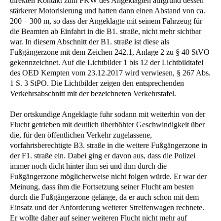
direkten Kontakt zum PKW des Angeklagten aufgrund dessen
stärkerer Motorisierung und hatten dann einen Abstand von ca.
200 – 300 m, so dass der Angeklagte mit seinem Fahrzeug für
die Beamten ab Einfahrt in die B1. straße, nicht mehr sichtbar
war. In diesem Abschnitt der B1. straße ist diese als
Fußgängerzone mit dem Zeichen 242.1, Anlage 2 zu § 40 StVO
gekennzeichnet. Auf die Lichtbilder 1 bis 12 der Lichtbildtafel
des OED Kempten vom 23.12.2017 wird verwiesen, § 267 Abs.
1 S. 3 StPO. Die Lichtbilder zeigen den entsprechenden
Verkehrsabschnitt mit der bezeichneten Verkehrstafel.
Der ortskundige Angeklagte fuhr sodann mit weiterhin von der
Flucht getrieben mit deutlich überhöhter Geschwindigkeit über
die, für den öffentlichen Verkehr zugelassene,
vorfahrtsberechtigte B3. straße in die weitere Fußgängerzone in
der F1. straße ein. Dabei ging er davon aus, dass die Polizei
immer noch dicht hinter ihm sei und ihm durch die
Fußgängerzone möglicherweise nicht folgen würde. Er war der
Meinung, dass ihm die Fortsetzung seiner Flucht am besten
durch die Fußgängerzone gelänge, da er auch schon mit dem
Einsatz und der Anforderung weiterer Streifenwagen rechnete.
Er wollte daher auf seiner weiteren Flucht nicht mehr auf