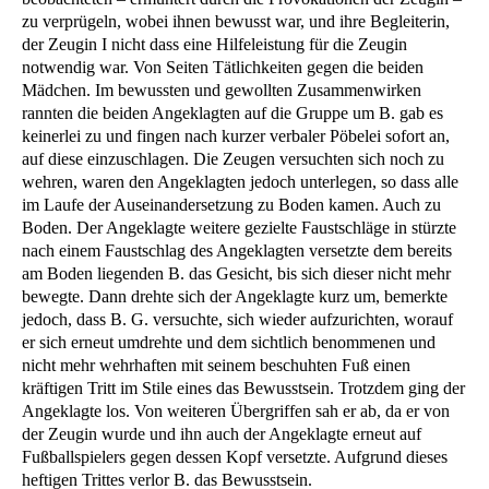
zu verprügeln, wobei ihnen bewusst war, und ihre Begleiterin,
der Zeugin I nicht dass eine Hilfeleistung für die Zeugin
notwendig war. Von Seiten Tätlichkeiten gegen die beiden
Mädchen. Im bewussten und gewollten Zusammenwirken
rannten die beiden Angeklagten auf die Gruppe um B. gab es
keinerlei zu und fingen nach kurzer verbaler Pöbelei sofort an,
auf diese einzuschlagen. Die Zeugen versuchten sich noch zu
wehren, waren den Angeklagten jedoch unterlegen, so dass alle
im Laufe der Auseinandersetzung zu Boden kamen. Auch zu
Boden. Der Angeklagte weitere gezielte Faustschläge in stürzte
nach einem Faustschlag des Angeklagten versetzte dem bereits
am Boden liegenden B. das Gesicht, bis sich dieser nicht mehr
bewegte. Dann drehte sich der Angeklagte kurz um, bemerkte
jedoch, dass B. G. versuchte, sich wieder aufzurichten, worauf
er sich erneut umdrehte und dem sichtlich benommenen und
nicht mehr wehrhaften mit seinem beschuhten Fuß einen
kräftigen Tritt im Stile eines das Bewusstsein. Trotzdem ging der
Angeklagte los. Von weiteren Übergriffen sah er ab, da er von
der Zeugin wurde und ihn auch der Angeklagte erneut auf
Fußballspielers gegen dessen Kopf versetzte. Aufgrund dieses
heftigen Trittes verlor B. das Bewusstsein.