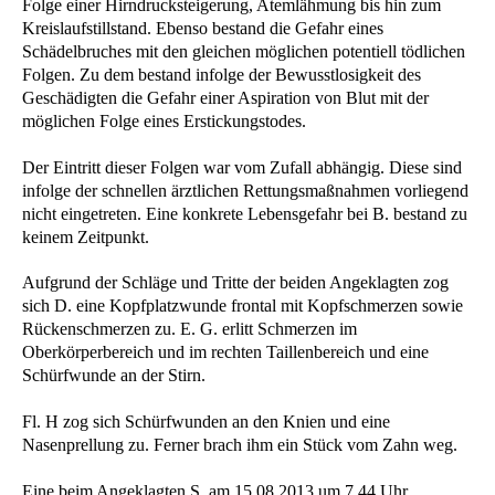
Folge einer Hirndrucksteigerung, Atemlähmung bis hin zum
Kreislaufstillstand. Ebenso bestand die Gefahr eines
Schädelbruches mit den gleichen möglichen potentiell tödlichen
Folgen. Zu dem bestand infolge der Bewusstlosigkeit des
Geschädigten die Gefahr einer Aspiration von Blut mit der
möglichen Folge eines Erstickungstodes.
Der Eintritt dieser Folgen war vom Zufall abhängig. Diese sind
infolge der schnellen ärztlichen Rettungsmaßnahmen vorliegend
nicht eingetreten. Eine konkrete Lebensgefahr bei B. bestand zu
keinem Zeitpunkt.
Aufgrund der Schläge und Tritte der beiden Angeklagten zog
sich D. eine Kopfplatzwunde frontal mit Kopfschmerzen sowie
Rückenschmerzen zu. E. G. erlitt Schmerzen im
Oberkörperbereich und im rechten Taillenbereich und eine
Schürfwunde an der Stirn.
Fl. H zog sich Schürfwunden an den Knien und eine
Nasenprellung zu. Ferner brach ihm ein Stück vom Zahn weg.
Eine beim Angeklagten S. am 15.08.2013 um 7.44 Uhr