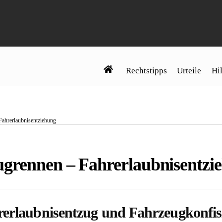
Rechtstipps
Urteile
Hil
Fahrerlaubnisentziehung
ugrennen – Fahrerlaubnisentzi
hrerlaubnisentzug und Fahrzeugkonfi