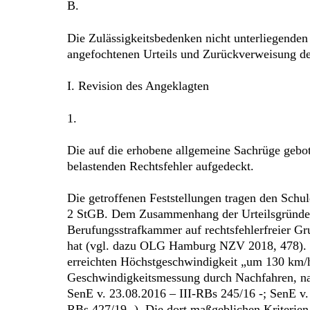
B.
Die Zulässigkeitsbedenken nicht unterliegenden
angefochtenen Urteils und Zurückverweisung der
I. Revision des Angeklagten
1.
Die auf die erhobene allgemeine Sachrüge gebo
belastenden Rechtsfehler aufgedeckt.
Die getroffenen Feststellungen tragen den Sch
2 StGB. Dem Zusammenhang der Urteilsgründe ve
Berufungsstrafkammer auf rechtsfehlerfreier 
hat (vgl. dazu OLG Hamburg NZV 2018, 478). Es
erreichten Höchstgeschwindigkeit „um 130 km/h
Geschwindigkeitsmessung durch Nachfahren, nam
SenE v. 23.08.2016 – III-RBs 245/16 -; SenE v.
RBs 427/19 -). Die dort maßgeblichen Kriterie