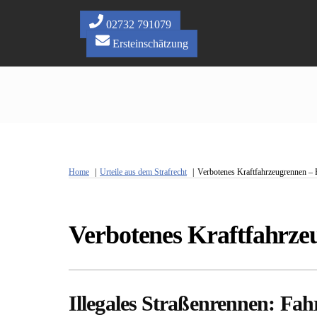
Skip
to
02732 791079
content
Ersteinschätzung
Home
Urteile aus dem Strafrecht
Verbotenes Kraftfahrzeugrennen – 
Verbotenes Kraftfahrze
Illegales Straßenrennen: Fa