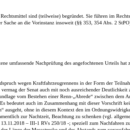
 Rechtsmittel sind (teilweise) begründet. Sie führen im Rech
 Sache an die Vorinstanz insoweit (§§ 353, 354 Abs. 2 StPO
tene umfassende Nachprüfung des angefochtenen Urteils hat
uldspruch wegen Kraftfahrzeugrennens in der Form der Teilna
rmag der Senat auch mit noch ausreichender Deutlichkeit z
Grundlage vom Bestehen einer Renn-„Abrede“ zwischen dem A
 bedeutet auch im Zusammenhang mit dieser Vorschrift keine
“ ausgeht, ohne in diesem Kontext den im Ordnungswidrigkei
entlich zur Nachtzeit, Beachtung zu schenken (vgl. allgeme
 13.11.2018 – III-1 RVs 250/18 -; speziell zum Nachfahren zu
n der Länge der Messstrecke und des Abstands zum vorausfah