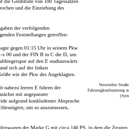
uf die Geldstrafe von 100 Tagessätzen
prochen und die Einziehung des
ngaben der verfolgenden
enden Feststellungen getroffen:
lagte gegen 01:15 Uhr in seinem Pkw
-x 00 und der FIN B in C die D, um
sabbiegerspur auf den E stadtauswärts
nd sich auf der linken
 Größe wie der Pkw des Angeklagten.
Verurteilter Straß
t nahezu leeren E fuhren der
Fahrzeugkonfiszierung au
nächst mit angepasster
(Symb
eide aufgrund konkludenter Absprache
schleunigten, um so auszumessen,
reifenwagen der Marke G mit circa 140 PS, in dem die Zeug