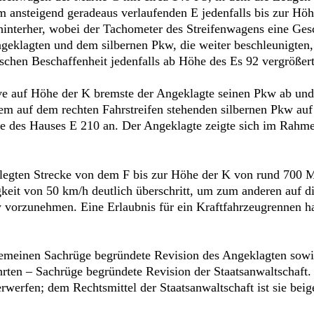
 ansteigend geradeaus verlaufenden E jedenfalls bis zur Hö
hinterher, wobei der Tachometer des Streifenwagens eine Ge
geklagten und dem silbernen Pkw, die weiter beschleunigte
schen Beschaffenheit jedenfalls ab Höhe des Es 92 vergrößert
ve auf Höhe der K bremste der Angeklagte seinen Pkw ab und 
em auf dem rechten Fahrstreifen stehenden silbernen Pkw au
 des Hauses E 210 an. Der Angeklagte zeigte sich im Rahmen
egten Strecke von dem F bis zur Höhe der K von rund 700 Met
gkeit von 50 km/h deutlich überschritt, um zum anderen auf 
 vorzunehmen. Eine Erlaubnis für ein Kraftfahrzeugrennen ha
llgemeinen Sachrüge begründete Revision des Angeklagten sowi
ührten – Sachrüge begründete Revision der Staatsanwaltschaft.
werfen; dem Rechtsmittel der Staatsanwaltschaft ist sie beige