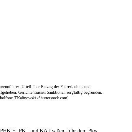
enrennfahrer: Urteil über Entzug der Fahrerlaubnis und
fgehoben. Gerichte müssen Sanktionen sorgfältig begründen.
olfoto: TKalinowski /Shutterstock.com)
en PHK H, PK I und KA J saßen, fuhr dem Pkw