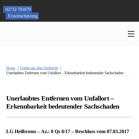
Skip
to
02732 791079
content
Ersteinschätzung
M
Home
Urteile aus dem Strafrecht
Unerlaubtes Entfernen vom Unfallort – Erkennbarkeit bedeutender Sachschaden
Unerlaubtes Entfernen vom Unfallort –
Erkennbarkeit bedeutender Sachschaden
LG Heilbronn – Az.: 8 Qs 8/17 – Beschluss vom 07.03.2017