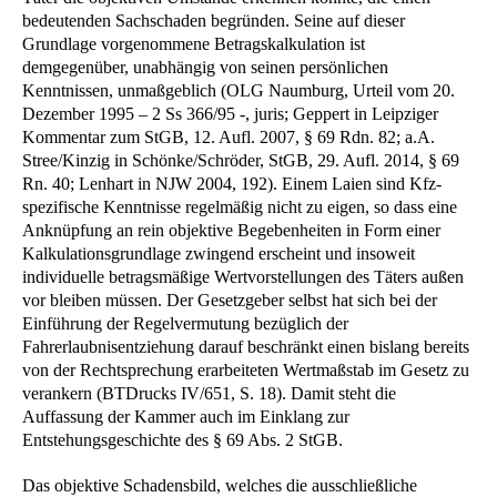
bedeutenden Sachschaden begründen. Seine auf dieser
Grundlage vorgenommene Betragskalkulation ist
demgegenüber, unabhängig von seinen persönlichen
Kenntnissen, unmaßgeblich (OLG Naumburg, Urteil vom 20.
Dezember 1995 – 2 Ss 366/95 -, juris; Geppert in Leipziger
Kommentar zum StGB, 12. Aufl. 2007, § 69 Rdn. 82; a.A.
Stree/Kinzig in Schönke/Schröder, StGB, 29. Aufl. 2014, § 69
Rn. 40; Lenhart in NJW 2004, 192). Einem Laien sind Kfz-
spezifische Kenntnisse regelmäßig nicht zu eigen, so dass eine
Anknüpfung an rein objektive Begebenheiten in Form einer
Kalkulationsgrundlage zwingend erscheint und insoweit
individuelle betragsmäßige Wertvorstellungen des Täters außen
vor bleiben müssen. Der Gesetzgeber selbst hat sich bei der
Einführung der Regelvermutung bezüglich der
Fahrerlaubnisentziehung darauf beschränkt einen bislang bereits
von der Rechtsprechung erarbeiteten Wertmaßstab im Gesetz zu
verankern (BTDrucks IV/651, S. 18). Damit steht die
Auffassung der Kammer auch im Einklang zur
Entstehungsgeschichte des § 69 Abs. 2 StGB.
Das objektive Schadensbild, welches die ausschließliche