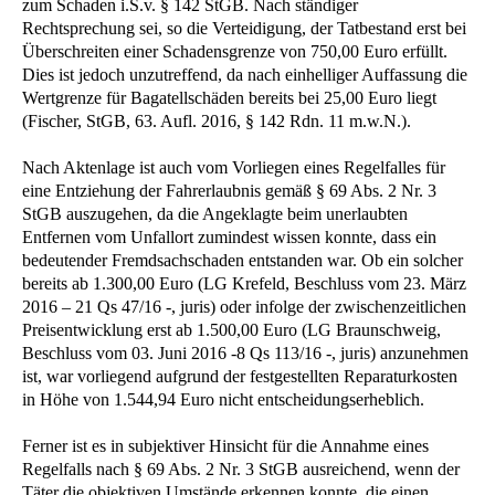
zum Schaden i.S.v. § 142 StGB. Nach ständiger
Rechtsprechung sei, so die Verteidigung, der Tatbestand erst bei
Überschreiten einer Schadensgrenze von 750,00 Euro erfüllt.
Dies ist jedoch unzutreffend, da nach einhelliger Auffassung die
Wertgrenze für Bagatellschäden bereits bei 25,00 Euro liegt
(Fischer, StGB, 63. Aufl. 2016, § 142 Rdn. 11 m.w.N.).
Nach Aktenlage ist auch vom Vorliegen eines Regelfalles für
eine Entziehung der Fahrerlaubnis gemäß § 69 Abs. 2 Nr. 3
StGB auszugehen, da die Angeklagte beim unerlaubten
Entfernen vom Unfallort zumindest wissen konnte, dass ein
bedeutender Fremdsachschaden entstanden war. Ob ein solcher
bereits ab 1.300,00 Euro (LG Krefeld, Beschluss vom 23. März
2016 – 21 Qs 47/16 -, juris) oder infolge der zwischenzeitlichen
Preisentwicklung erst ab 1.500,00 Euro (LG Braunschweig,
Beschluss vom 03. Juni 2016 -8 Qs 113/16 -, juris) anzunehmen
ist, war vorliegend aufgrund der festgestellten Reparaturkosten
in Höhe von 1.544,94 Euro nicht entscheidungserheblich.
Ferner ist es in subjektiver Hinsicht für die Annahme eines
Regelfalls nach § 69 Abs. 2 Nr. 3 StGB ausreichend, wenn der
Täter die objektiven Umstände erkennen konnte, die einen