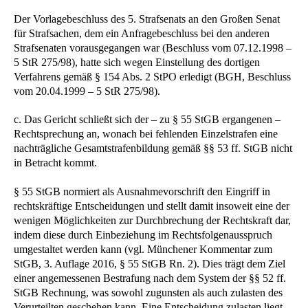
Der Vorlagebeschluss des 5. Strafsenats an den Großen Senat
für Strafsachen, dem ein Anfragebeschluss bei den anderen
Strafsenaten vorausgegangen war (Beschluss vom 07.12.1998 –
5 StR 275/98), hatte sich wegen Einstellung des dortigen
Verfahrens gemäß § 154 Abs. 2 StPO erledigt (BGH, Beschluss
vom 20.04.1999 – 5 StR 275/98).
c. Das Gericht schließt sich der – zu § 55 StGB ergangenen –
Rechtsprechung an, wonach bei fehlenden Einzelstrafen eine
nachträgliche Gesamtstrafenbildung gemäß §§ 53 ff. StGB nicht
in Betracht kommt.
§ 55 StGB normiert als Ausnahmevorschrift den Eingriff in
rechtskräftige Entscheidungen und stellt damit insoweit eine der
wenigen Möglichkeiten zur Durchbrechung der Rechtskraft dar,
indem diese durch Einbeziehung im Rechtsfolgenausspruch
umgestaltet werden kann (vgl. Münchener Kommentar zum
StGB, 3. Auflage 2016, § 55 StGB Rn. 2). Dies trägt dem Ziel
einer angemessenen Bestrafung nach dem System der §§ 52 ff.
StGB Rechnung, was sowohl zugunsten als auch zulasten des
Verurteilten geschehen kann. Eine Entscheidung zulasten liegt