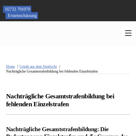
Skip
to
02732 791079
content
Ersteinschätzung
M
Home
Urteile aus dem Strafrecht
Nachträgliche Gesamtstrafenbildung bei fehlenden Einzelstrafen
Nachträgliche Gesamtstrafenbildung bei
fehlenden Einzelstrafen
Nachträgliche Gesamtstrafenbildung: Die