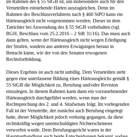
im Rahmen des § 55 StGB ist, um insbesondere auch für den
Verurteilten entstehende Härten auszugleichen. Denn im
Rahmen des Beschlussverfahrens nach § 460 StPO kann ein
Härteausgleich nicht vorgenommen werden. Dieser ist dem
Tatrichter bei Anwendung des § 55 StGB vorbehalten (vgl.
BGH, Beschluss vom 25.2.2016 – 2 StR 31/16). Das muss auch
dann gelten, wenn der Härteausgleich nicht wegen Erledigung
der Strafen, sondern aus anderen Erwägungen heraus in
Betracht käme, wie der von den Senaten erwogenen
Rechtsfortbildung.
Dieses Ergebnis ist auch nicht unbillig. Dem Verurteilten steht
gegen eine unterlassene Bildung eines Härteausgleichs gemäß §
55 StGB die Möglichkeit zu, Berufung und/oder Revision
einzulegen. In diesem Rahmen kann dann ein vorzunehmender
Härteausgleich durchgeführt werden, wenn man der
Rechtsprechung des 2. und 4. Strafsenats folgt. Im vorliegenden
Fall ist der Verurteilte, der zunächst auch Berufung eingelegt
hatte, dieser Möglichkeit jedoch verlustig gegangen, da diese
rechtskräftig wegen unentschuldigten Nichterscheinens
verworfen wurde. Dem Berufungsgericht waren in der
Hauptverhandlung auch beide Entscheidungen bekannt, sodass