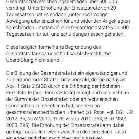
Gesamtsozialversicherungsbeiträgen über 500,00 €
verhängt. Unter Erhöhung der Einsatzstrafe von 20
Tagessätzen hat es sodann „unter nochmaliger
Abwägung aller einzelnen für und wider den Angeklagten
sprechenden Umstände“ eine Gesamtgeldstrafe von 600
Tagessätzen für tat- und schuldangemessen gehalten.
Diese lediglich formelhafte Begründung des
Gesamtstrafausspruchs hält sachlich-rechtlicher
Überprüfung nicht stand.
Die Bildung der Gesamtstrafe ist ein eigenständiger und
zu begründender Strafzumessungsakt, der gemäß § 54
Abs. 1 Satz 2 StGB durch die Erhöhung der höchsten
Einzelstrafe (sog. Einsatzstrafe) erfolgt und sich nicht an
der Summe der Einzelstrafen oder an rechnerischen
Grundsätzen zu orientieren hat, sondern an
gesamtstrafenspezifischen Kriterien (st. Rspr., vgl. BGH JR
2012, 35; NJW 2010, 3176; wistra 2010, 264; BGH NStZ
2003, 295). Die Erhöhung der Einsatzstrafe kann dabei
geringer ausfallen, wenn zwischen den einzelnen Taten
ein enger zeitlicher, sachlicher und situativer