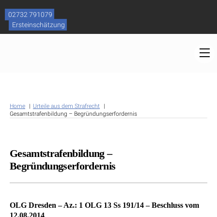
Skip
to
02732 791079
content
Ersteinschätzung
M
Home
Urteile aus dem Strafrecht
Gesamtstrafenbildung – Begründungserfordernis
Gesamtstrafenbildung –
Begründungserfordernis
OLG Dresden – Az.: 1 OLG 13 Ss 191/14 – Beschluss vom
12.08.2014