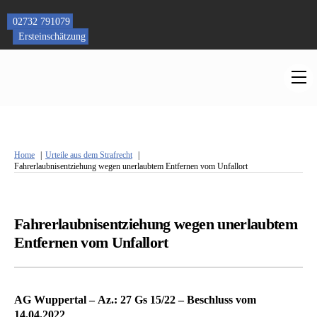
Skip
to
02732 791079
content
Ersteinschätzung
M
Home
Urteile aus dem Strafrecht
Fahrerlaubnisentziehung wegen unerlaubtem Entfernen vom Unfallort
Fahrerlaubnisentziehung wegen unerlaubtem
Entfernen vom Unfallort
AG Wuppertal – Az.: 27 Gs 15/22 – Beschluss vom
14.04.2022