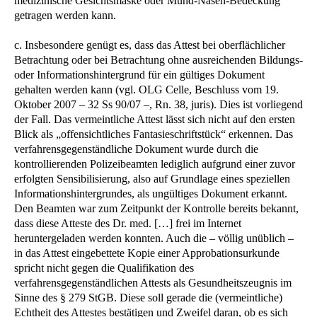
medizinische Gesichtsmaske oder Mund-Nasen-Bedeckung
getragen werden kann.
c. Insbesondere genügt es, dass das Attest bei oberflächlicher
Betrachtung oder bei Betrachtung ohne ausreichenden Bildungs-
oder Informationshintergrund für ein gültiges Dokument
gehalten werden kann (vgl. OLG Celle, Beschluss vom 19.
Oktober 2007 – 32 Ss 90/07 –, Rn. 38, juris). Dies ist vorliegend
der Fall. Das vermeintliche Attest lässt sich nicht auf den ersten
Blick als „offensichtliches Fantasieschriftstück“ erkennen. Das
verfahrensgegenständliche Dokument wurde durch die
kontrollierenden Polizeibeamten lediglich aufgrund einer zuvor
erfolgten Sensibilisierung, also auf Grundlage eines speziellen
Informationshintergrundes, als ungültiges Dokument erkannt.
Den Beamten war zum Zeitpunkt der Kontrolle bereits bekannt,
dass diese Atteste des Dr. med. […] frei im Internet
heruntergeladen werden konnten. Auch die – völlig unüblich –
in das Attest eingebettete Kopie einer Approbationsurkunde
spricht nicht gegen die Qualifikation des
verfahrensgegenständlichen Attests als Gesundheitszeugnis im
Sinne des § 279 StGB. Diese soll gerade die (vermeintliche)
Echtheit des Attestes bestätigen und Zweifel daran, ob es sich