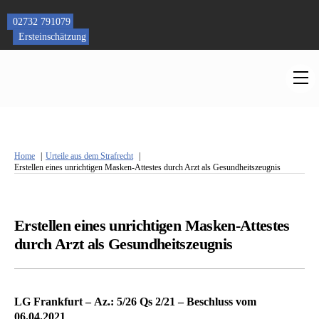
Skip
to
02732 791079
content
Ersteinschätzung
M
Home
Urteile aus dem Strafrecht
Erstellen eines unrichtigen Masken-Attestes durch Arzt als Gesundheitszeugnis
Erstellen eines unrichtigen Masken-Attestes
durch Arzt als Gesundheitszeugnis
LG Frankfurt – Az.: 5/26 Qs 2/21 – Beschluss vom
06.04.2021