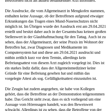
Betroffenen nicht als aktuell behandelnder Arzt informiert.
Die Ausdrucke, die vom Allgemeinarzt in Mengkofen stammen,
enthalten keine Aussage, ob der Betroffenen aufgrund etwaiger
Erkrankungen das Tragen eines Mund-Nasenschutzes nicht
möglich ist. Im Übrigen wurde der Ausdruck erst am 29.04.2021
erstellt und besitzt daher auch in der Gesamtschau keinen großen
Stellenwert in der Glaubhaftmachung für den Tattag. Auch ist zu
sehen, dass der Allgemeinarzt, der seine Praxis im Wohnort der
Betroffen hat, zwar Diagnosen und Medikamente im
Computersystem hat und diese am 29.04.2021 ausdruckt und
mithin zeitlich kurz vor dem Termin, allerdings kein
Befreiungsattest von diesem Arzt zugleich vorgelegt ist. Dies ist
ein starkes Indiz dafür, dass der Allgemeinmediziner keine
Gründe für eine Befreiung gesehen hat und mithin das
vorgelegte Attest als sog. Gefälligkeitsattest einzustufen ist.
Die Zeugin hat zudem angegeben, sie habe von Kollegen
gehört, dass die Betroffene an der Demonstration teilgenommen
habe. Das Gericht sieht zwar, dass es sich vorliegend um eine
Aussage vom Hörensagen handelt, was den Beweiswert
schwächt. Allerdings ist zu sehen, dass die Betroffene von der