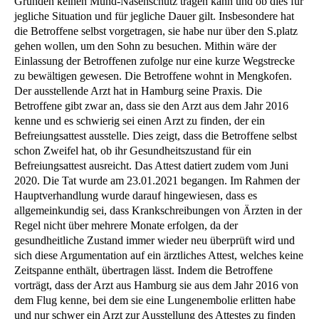
Gründen keinen Mund-Nasenschutz tragen kann und ob dies für
jegliche Situation und für jegliche Dauer gilt. Insbesondere hat
die Betroffene selbst vorgetragen, sie habe nur über den S.platz
gehen wollen, um den Sohn zu besuchen. Mithin wäre der
Einlassung der Betroffenen zufolge nur eine kurze Wegstrecke
zu bewältigen gewesen. Die Betroffene wohnt in Mengkofen.
Der ausstellende Arzt hat in Hamburg seine Praxis. Die
Betroffene gibt zwar an, dass sie den Arzt aus dem Jahr 2016
kenne und es schwierig sei einen Arzt zu finden, der ein
Befreiungsattest ausstelle. Dies zeigt, dass die Betroffene selbst
schon Zweifel hat, ob ihr Gesundheitszustand für ein
Befreiungsattest ausreicht. Das Attest datiert zudem vom Juni
2020. Die Tat wurde am 23.01.2021 begangen. Im Rahmen der
Hauptverhandlung wurde darauf hingewiesen, dass es
allgemeinkundig sei, dass Krankschreibungen von Ärzten in der
Regel nicht über mehrere Monate erfolgen, da der
gesundheitliche Zustand immer wieder neu überprüft wird und
sich diese Argumentation auf ein ärztliches Attest, welches keine
Zeitspanne enthält, übertragen lässt. Indem die Betroffene
vorträgt, dass der Arzt aus Hamburg sie aus dem Jahr 2016 von
dem Flug kenne, bei dem sie eine Lungenembolie erlitten habe
und nur schwer ein Arzt zur Ausstellung des Attestes zu finden