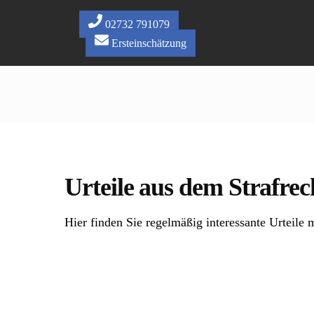
Skip
to
02732 791079
content
Ersteinschätzung
Urteile aus dem Strafrec
Hier finden Sie regelmäßig interessante Urteile m