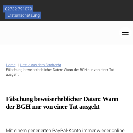
Skip
to
02732 791079
content
Ersteinschätzung
M
Home
Urteile aus dem Strafrecht
Fälschung beweiserheblicher Daten: Wann der BGH nur von einer Tat
ausgeht
Fälschung beweiserheblicher Daten: Wann
der BGH nur von einer Tat ausgeht
Mit einem generierten PayPal-Konto immer wieder online